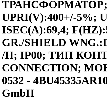
ТРАНСФОРМАТОР;ФА
UPRI(V):400+/-5%; U
ISEC(A):69,4; F(HZ)
GR./SHIELD WNG.:D
/H; IP00; ТИП КО
CONNECTION; МО
0532 - 4BU45335AR10
GmbH