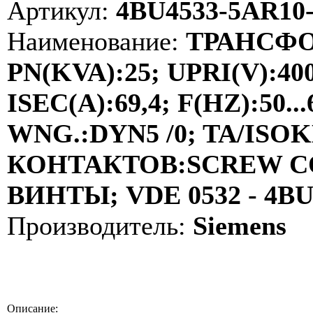
Артикул:
4BU4533-5AR10
Наименование:
ТРАНСФО
PN(KVA):25; UPRI(V):40
ISEC(A):69,4; F(HZ):50
WNG.:DYN5 /0; TA/ISOKL
КОНТАКТОВ:SCREW C
ВИНТЫ; VDE 0532 - 4B
Производитель:
Siemens
Описание: