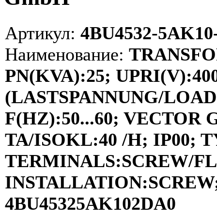
Артикул:
4BU4532-5AK10
Наименование:
TRANSFOR
PN(KVA):25; UPRI(V):40
(LASTSPANNUNG/LOAD V
F(HZ):50...60; VECTOR
TA/ISOKL:40 /H; IP00; 
TERMINALS:SCREW/FL
INSTALLATION:SCREW; 
4BU45325AK102DA0