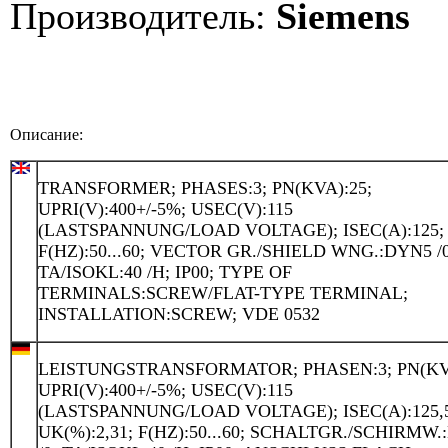
Производитель:
Siemens
Описание:
TRANSFORMER; PHASES:3; PN(KVA):25;
UPRI(V):400+/-5%; USEC(V):115
(LASTSPANNUNG/LOAD VOLTAGE); ISEC(A):125;
F(HZ):50...60; VECTOR GR./SHIELD WNG.:DYN5 /0
TA/ISOKL:40 /H; IP00; TYPE OF
TERMINALS:SCREW/FLAT-TYPE TERMINAL;
INSTALLATION:SCREW; VDE 0532
LEISTUNGSTRANSFORMATOR; PHASEN:3; PN(KVA
UPRI(V):400+/-5%; USEC(V):115
(LASTSPANNUNG/LOAD VOLTAGE); ISEC(A):125,
UK(%):2,31; F(HZ):50...60; SCHALTGR./SCHIRMW