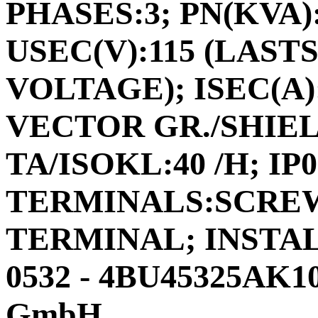
PHASES:3; PN(KVA):
USEC(V):115 (LAS
VOLTAGE); ISEC(A):1
VECTOR GR./SHIEL
TA/ISOKL:40 /H; IP
TERMINALS:SCREW
TERMINAL; INSTA
0532 - 4BU45325AK10
GmbH