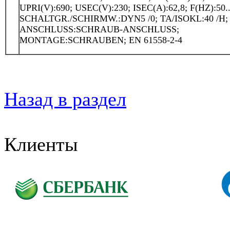
UPRI(V):690; USEC(V):230; ISEC(A):62,8; F(HZ):50..
SCHALTGR./SCHIRMW.:DYN5 /0; TA/ISOKL:40 /H; 
ANSCHLUSS:SCHRAUB-ANSCHLUSS;
MONTAGE:SCHRAUBEN; EN 61558-2-4
Назад в раздел
Клиенты