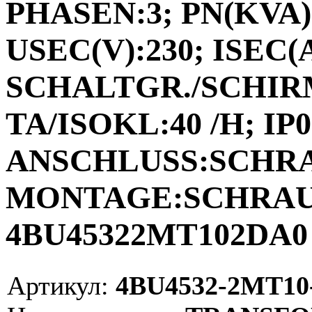
PHASEN:3; PN(KVA):
USEC(V):230; ISEC(A)
SCHALTGR./SCHIRM
TA/ISOKL:40 /H; IP0
ANSCHLUSS:SCHR
MONTAGE:SCHRAUBE
4BU45322MT102DA0 
Артикул:
4BU4532-2MT10