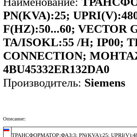
Наименование:
ТРАНСФО
PN(KVA):25; UPRI(V):480
F(HZ):50...60; VECTOR
TA/ISOKL:55 /H; IP00
CONNECTION; МОНТАЖ:
4BU45332ER132DA0
Производитель:
Siemens
Описание:
ТРАНСФОРМАТОР;ФАЗ:3; PN(KVA):25; UPRI(V):48