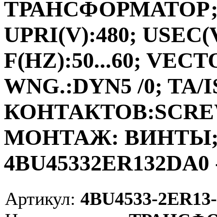
ТРАНСФОРМАТОР;ФА
UPRI(V):480; USEC(V
F(HZ):50...60; VEC
WNG.:DYN5 /0; TA/I
КОНТАКТОВ:SCRE
МОНТАЖ: ВИНТЫ; V
4BU45332ER132DA0 
Артикул:
4BU4533-2ER13