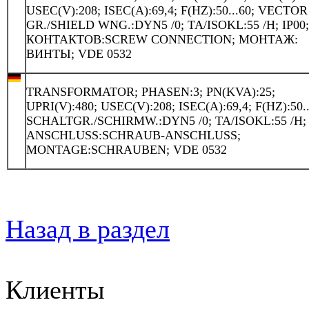
USEC(V):208; ISEC(A):69,4; F(HZ):50...60; VECTOR
GR./SHIELD WNG.:DYN5 /0; TA/ISOKL:55 /H; IP00
КОНТАКТОВ:SCREW CONNECTION; МОНТАЖ:
ВИНТЫ; VDE 0532
TRANSFORMATOR; PHASEN:3; PN(KVA):25;
UPRI(V):480; USEC(V):208; ISEC(A):69,4; F(HZ):50..
SCHALTGR./SCHIRMW.:DYN5 /0; TA/ISOKL:55 /H; 
ANSCHLUSS:SCHRAUB-ANSCHLUSS;
MONTAGE:SCHRAUBEN; VDE 0532
Назад в раздел
Клиенты