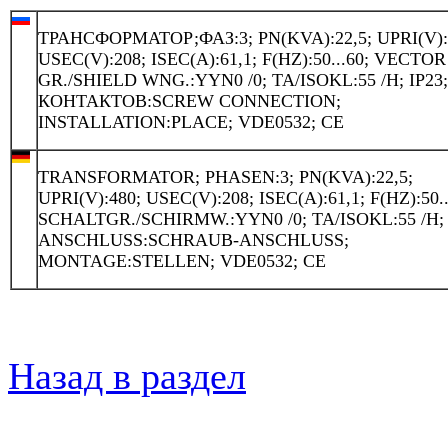
ТРАНСФОРМАТОР;ФАЗ:3; PN(KVA):22,5; UPRI(V):
USEC(V):208; ISEC(A):61,1; F(HZ):50...60; VECTOR
GR./SHIELD WNG.:YYN0 /0; TA/ISOKL:55 /H; IP23
КОНТАКТОВ:SCREW CONNECTION;
INSTALLATION:PLACE; VDE0532; CE
TRANSFORMATOR; PHASEN:3; PN(KVA):22,5;
UPRI(V):480; USEC(V):208; ISEC(A):61,1; F(HZ):50..
SCHALTGR./SCHIRMW.:YYN0 /0; TA/ISOKL:55 /H; 
ANSCHLUSS:SCHRAUB-ANSCHLUSS;
MONTAGE:STELLEN; VDE0532; CE
Назад в раздел