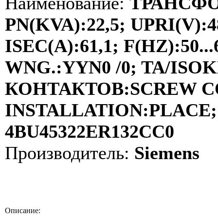
Наименование:
ТРАНСФО
PN(KVA):22,5; UPRI(V):4
ISEC(A):61,1; F(HZ):50
WNG.:YYN0 /0; TA/ISOKL
КОНТАКТОВ:SCREW C
INSTALLATION:PLACE; 
4BU45322ER132CC0
Производитель:
Siemens
Описание: