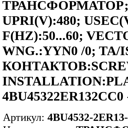
ТРАНСФОРМАТОР;ФА
UPRI(V):480; USEC(V
F(HZ):50...60; VEC
WNG.:YYN0 /0; TA/I
КОНТАКТОВ:SCRE
INSTALLATION:PLAC
4BU45322ER132CC0 
Артикул:
4BU4532-2ER13