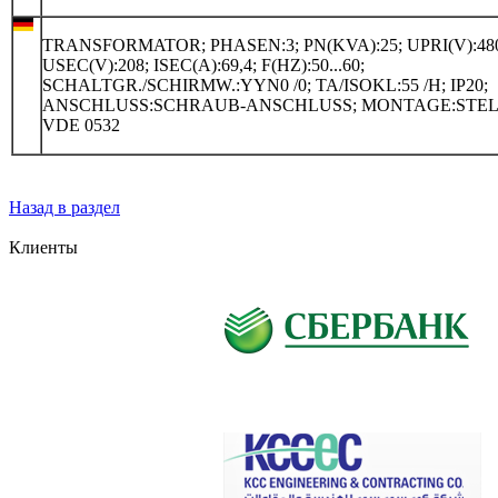
TRANSFORMATOR; PHASEN:3; PN(KVA):25; UPRI(V):48
USEC(V):208; ISEC(A):69,4; F(HZ):50...60;
SCHALTGR./SCHIRMW.:YYN0 /0; TA/ISOKL:55 /H; IP20;
ANSCHLUSS:SCHRAUB-ANSCHLUSS; MONTAGE:STEL
VDE 0532
Назад в раздел
Клиенты