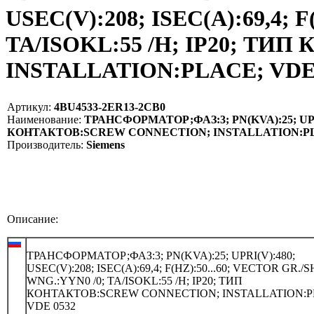
USEC(V):208; ISEC(A):69,4; 
TA/ISOKL:55 /H; IP20; Т
INSTALLATION:PLACE; VDE 0
Артикул:
4BU4533-2ER13-2CB0
Наименование:
ТРАНСФОРМАТОР;ФАЗ:3; PN(KVA):25; UPRI(V
КОНТАКТОВ:SCREW CONNECTION; INSTALLATION:PLAC
Производитель:
Siemens
Описание:
ТРАНСФОРМАТОР;ФАЗ:3; PN(KVA):25; UPRI(V):480;
USEC(V):208; ISEC(A):69,4; F(HZ):50...60; VECTOR GR./
WNG.:YYN0 /0; TA/ISOKL:55 /H; IP20; ТИП
КОНТАКТОВ:SCREW CONNECTION; INSTALLATION:P
VDE 0532