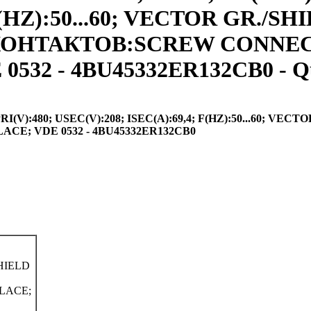
F(HZ):50...60; VECTOR GR./S
ИП КОНТАКТОВ:SCREW CONNE
532 - 4BU45332ER132CB0 - Q
):480; USEC(V):208; ISEC(A):69,4; F(HZ):50...60; VECTO
E; VDE 0532 - 4BU45332ER132CB0
SHIELD
LACE;