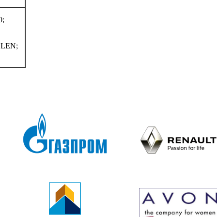
0;
LEN;