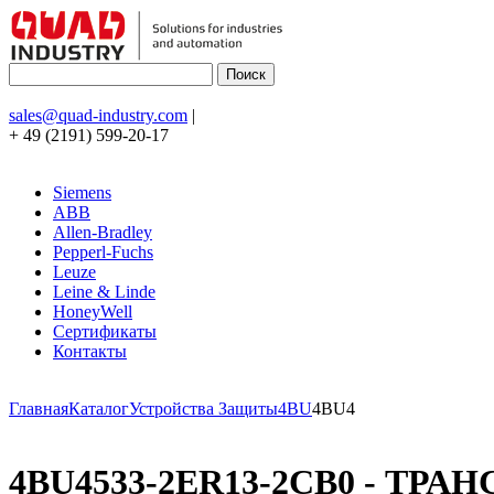
sales@quad-industry.com
|
+ 49 (2191) 599-20-17
Siemens
ABB
Allen-Bradley
Pepperl-Fuchs
Leuze
Leine & Linde
HoneyWell
Сертификаты
Контакты
Главная
Каталог
Устройства Защиты
4BU
4BU4
4BU4533-2ER13-2CB0 - ТРАН