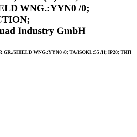
HIELD WNG.:YYN0 /0;
CTION;
uad Industry GmbH
R GR./SHIELD WNG.:YYN0 /0; TA/ISOKL:55 /H; IP20; ТИП