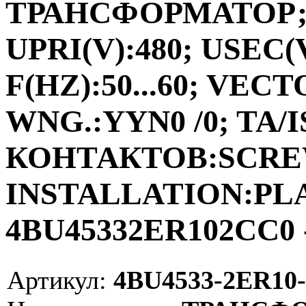
ТРАНСФОРМАТОР;ФА
UPRI(V):480; USEC(V
F(HZ):50...60; VEC
WNG.:YYN0 /0; TA/I
КОНТАКТОВ:SCRE
INSTALLATION:PLAC
4BU45332ER102CC0 
Артикул:
4BU4533-2ER10