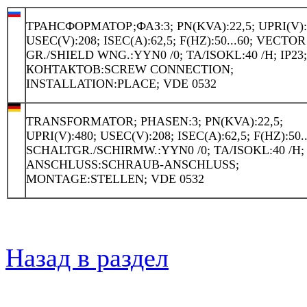
ТРАНСФОРМАТОР;ФАЗ:3; PN(KVA):22,5; UPRI(V):
USEC(V):208; ISEC(A):62,5; F(HZ):50...60; VECTOR
GR./SHIELD WNG.:YYN0 /0; TA/ISOKL:40 /H; IP23
КОНТАКТОВ:SCREW CONNECTION;
INSTALLATION:PLACE; VDE 0532
TRANSFORMATOR; PHASEN:3; PN(KVA):22,5;
UPRI(V):480; USEC(V):208; ISEC(A):62,5; F(HZ):50..
SCHALTGR./SCHIRMW.:YYN0 /0; TA/ISOKL:40 /H; 
ANSCHLUSS:SCHRAUB-ANSCHLUSS;
MONTAGE:STELLEN; VDE 0532
Назад в раздел