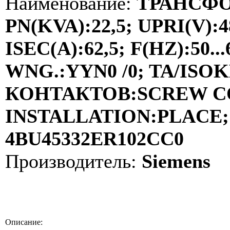
Наименование:
ТРАНСФО
PN(KVA):22,5; UPRI(V):4
ISEC(A):62,5; F(HZ):50
WNG.:YYN0 /0; TA/ISOKL
КОНТАКТОВ:SCREW C
INSTALLATION:PLACE; 
4BU45332ER102CC0
Производитель:
Siemens
Описание: