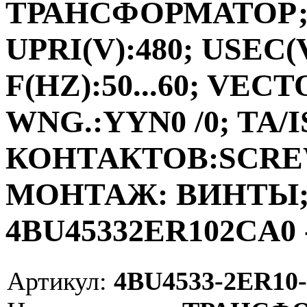
ТРАНСФОРМАТОР;ФА
UPRI(V):480; USEC(V
F(HZ):50...60; VEC
WNG.:YYN0 /0; TA/I
КОНТАКТОВ:SCRE
МОНТАЖ: ВИНТЫ; V
4BU45332ER102CA0 
Артикул:
4BU4533-2ER10