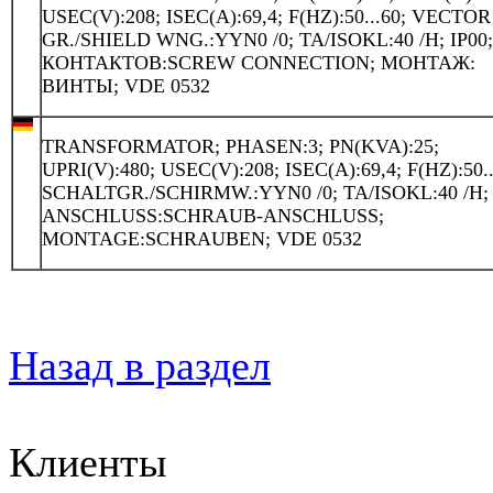
USEC(V):208; ISEC(A):69,4; F(HZ):50...60; VECTOR
GR./SHIELD WNG.:YYN0 /0; TA/ISOKL:40 /H; IP00
КОНТАКТОВ:SCREW CONNECTION; МОНТАЖ:
ВИНТЫ; VDE 0532
TRANSFORMATOR; PHASEN:3; PN(KVA):25;
UPRI(V):480; USEC(V):208; ISEC(A):69,4; F(HZ):50..
SCHALTGR./SCHIRMW.:YYN0 /0; TA/ISOKL:40 /H; 
ANSCHLUSS:SCHRAUB-ANSCHLUSS;
MONTAGE:SCHRAUBEN; VDE 0532
Назад в раздел
Клиенты