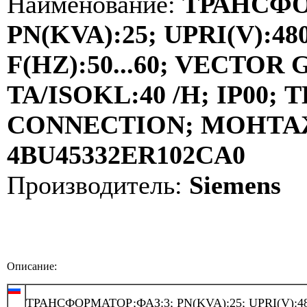
Наименование:
ТРАНСФО
PN(KVA):25; UPRI(V):480
F(HZ):50...60; VECTOR
TA/ISOKL:40 /H; IP00
CONNECTION; МОНТАЖ:
4BU45332ER102CA0
Производитель:
Siemens
Описание:
ТРАНСФОРМАТОР;ФАЗ:3; PN(KVA):25; UPRI(V):48