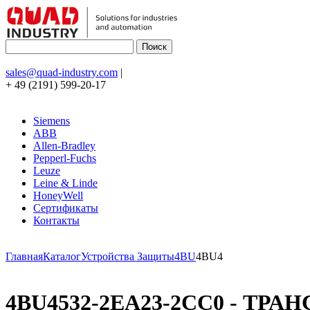
sales@quad-industry.com
|
+ 49 (2191) 599-20-17
Siemens
ABB
Allen-Bradley
Pepperl-Fuchs
Leuze
Leine & Linde
HoneyWell
Сертификаты
Контакты
Главная
Каталог
Устройства Защиты
4BU
4BU4
4BU4532-2EA23-2CC0 - ТРАН