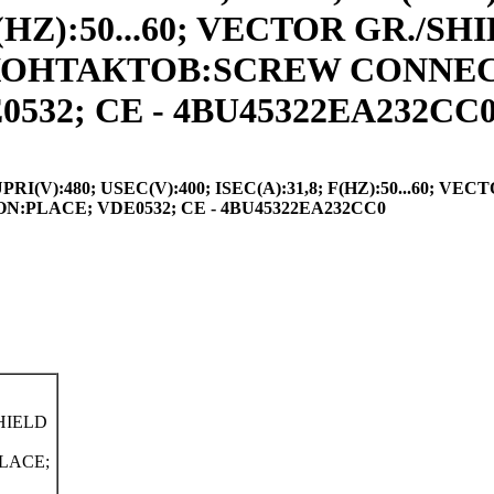
F(HZ):50...60; VECTOR GR./S
ИП КОНТАКТОВ:SCREW CONNE
32; CE - 4BU45322EA232CC0 
V):480; USEC(V):400; ISEC(A):31,8; F(HZ):50...60; VECT
PLACE; VDE0532; CE - 4BU45322EA232CC0
SHIELD
LACE;