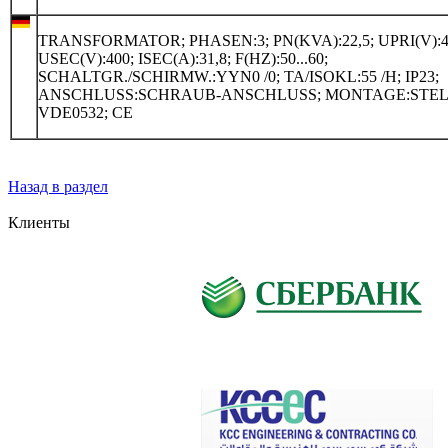
TRANSFORMATOR; PHASEN:3; PN(KVA):22,5; UPRI(V):4
USEC(V):400; ISEC(A):31,8; F(HZ):50...60;
SCHALTGR./SCHIRMW.:YYN0 /0; TA/ISOKL:55 /H; IP23;
ANSCHLUSS:SCHRAUB-ANSCHLUSS; MONTAGE:STEL
VDE0532; CE
Назад в раздел
Клиенты