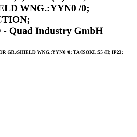
HIELD WNG.:YYN0 /0;
CTION;
- Quad Industry GmbH
OR GR./SHIELD WNG.:YYN0 /0; TA/ISOKL:55 /H; IP23;