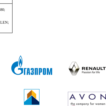
80;
LEN;