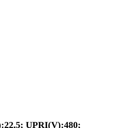
2,5; UPRI(V):480;