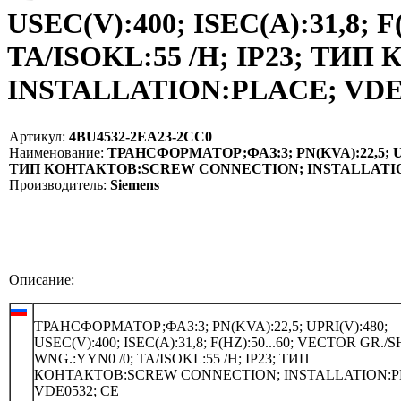
USEC(V):400; ISEC(A):31,8; 
TA/ISOKL:55 /H; IP23; Т
INSTALLATION:PLACE; VDE05
Артикул:
4BU4532-2EA23-2CC0
Наименование:
ТРАНСФОРМАТОР;ФАЗ:3; PN(KVA):22,5; UPRI(
ТИП КОНТАКТОВ:SCREW CONNECTION; INSTALLATION:
Производитель:
Siemens
Описание:
ТРАНСФОРМАТОР;ФАЗ:3; PN(KVA):22,5; UPRI(V):480;
USEC(V):400; ISEC(A):31,8; F(HZ):50...60; VECTOR GR./
WNG.:YYN0 /0; TA/ISOKL:55 /H; IP23; ТИП
КОНТАКТОВ:SCREW CONNECTION; INSTALLATION:P
VDE0532; CE