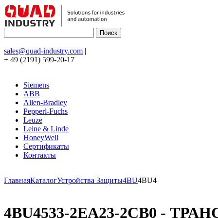
sales@quad-industry.com
|
+ 49 (2191) 599-20-17
Siemens
ABB
Allen-Bradley
Pepperl-Fuchs
Leuze
Leine & Linde
HoneyWell
Сертификаты
Контакты
Главная
Каталог
Устройства Защиты
4BU
4BU4
4BU4533-2EA23-2CB0 - ТРАН