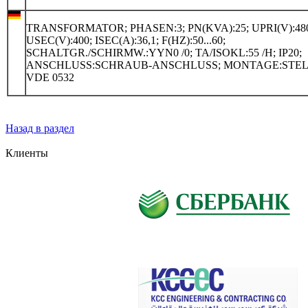
TRANSFORMATOR; PHASEN:3; PN(KVA):25; UPRI(V):48
USEC(V):400; ISEC(A):36,1; F(HZ):50...60;
SCHALTGR./SCHIRMW.:YYN0 /0; TA/ISOKL:55 /H; IP20;
ANSCHLUSS:SCHRAUB-ANSCHLUSS; MONTAGE:STEL
VDE 0532
Назад в раздел
Клиенты