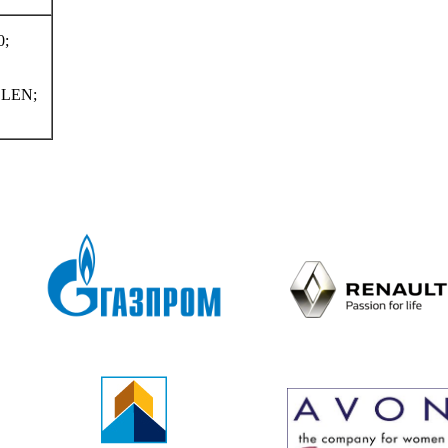
0;
LEN;