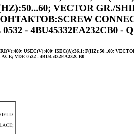
F(HZ):50...60; VECTOR GR./S
ИП КОНТАКТОВ:SCREW CONNE
532 - 4BU45332EA232CB0 - Q
):480; USEC(V):400; ISEC(A):36,1; F(HZ):50...60; VECTO
E; VDE 0532 - 4BU45332EA232CB0
SHIELD
LACE;