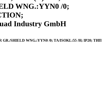
HIELD WNG.:YYN0 /0;
CTION;
uad Industry GmbH
R GR./SHIELD WNG.:YYN0 /0; TA/ISOKL:55 /H; IP20; ТИП