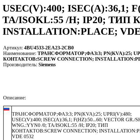
USEC(V):400; ISEC(A):36,1; 
TA/ISOKL:55 /H; IP20; Т
INSTALLATION:PLACE; VDE 0
Артикул:
4BU4533-2EA23-2CB0
Наименование:
ТРАНСФОРМАТОР;ФАЗ:3; PN(KVA):25; UPRI(V
КОНТАКТОВ:SCREW CONNECTION; INSTALLATION:PLAC
Производитель:
Siemens
Описание:
ТРАНСФОРМАТОР;ФАЗ:3; PN(KVA):25; UPRI(V):480;
USEC(V):400; ISEC(A):36,1; F(HZ):50...60; VECTOR GR./
WNG.:YYN0 /0; TA/ISOKL:55 /H; IP20; ТИП
КОНТАКТОВ:SCREW CONNECTION; INSTALLATION:P
VDE 0532