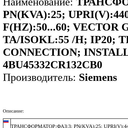
Наименование:
ТРАНСФО
PN(KVA):25; UPRI(V):440
F(HZ):50...60; VECTOR
TA/ISOKL:55 /H; IP20
CONNECTION; INSTALLA
4BU45332CR132CB0
Производитель:
Siemens
Описание:
ТРАНСФОРМАТОР;ФАЗ:3; PN(KVA):25; UPRI(V):44