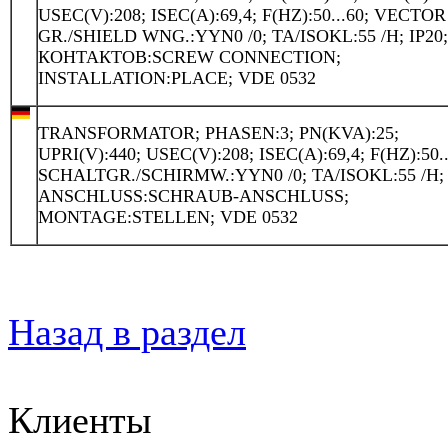
USEC(V):208; ISEC(A):69,4; F(HZ):50...60; VECTOR
GR./SHIELD WNG.:YYN0 /0; TA/ISOKL:55 /H; IP20
КОНТАКТОВ:SCREW CONNECTION;
INSTALLATION:PLACE; VDE 0532
TRANSFORMATOR; PHASEN:3; PN(KVA):25;
UPRI(V):440; USEC(V):208; ISEC(A):69,4; F(HZ):50..
SCHALTGR./SCHIRMW.:YYN0 /0; TA/ISOKL:55 /H; 
ANSCHLUSS:SCHRAUB-ANSCHLUSS;
MONTAGE:STELLEN; VDE 0532
Назад в раздел
Клиенты