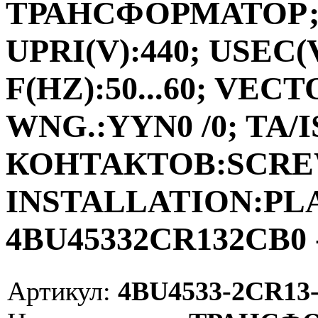
ТРАНСФОРМАТОР;ФА
UPRI(V):440; USEC(V
F(HZ):50...60; VEC
WNG.:YYN0 /0; TA/I
КОНТАКТОВ:SCRE
INSTALLATION:PLAC
4BU45332CR132CB0 
Артикул:
4BU4533-2CR13