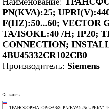
Наименование:
ТРАНСФО
PN(KVA):25; UPRI(V):440
F(HZ):50...60; VECTOR
TA/ISOKL:40 /H; IP20
CONNECTION; INSTALLA
4BU45332CR102CB0
Производитель:
Siemens
Описание:
ТРАНСФОРМАТОР;ФАЗ:3; PN(KVA):25; UPRI(V):44