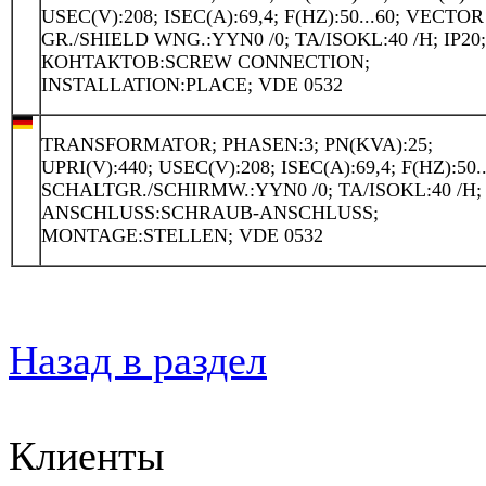
USEC(V):208; ISEC(A):69,4; F(HZ):50...60; VECTOR
GR./SHIELD WNG.:YYN0 /0; TA/ISOKL:40 /H; IP20
КОНТАКТОВ:SCREW CONNECTION;
INSTALLATION:PLACE; VDE 0532
TRANSFORMATOR; PHASEN:3; PN(KVA):25;
UPRI(V):440; USEC(V):208; ISEC(A):69,4; F(HZ):50..
SCHALTGR./SCHIRMW.:YYN0 /0; TA/ISOKL:40 /H; 
ANSCHLUSS:SCHRAUB-ANSCHLUSS;
MONTAGE:STELLEN; VDE 0532
Назад в раздел
Клиенты