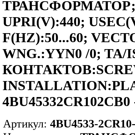
ТРАНСФОРМАТОР;ФА
UPRI(V):440; USEC(V
F(HZ):50...60; VEC
WNG.:YYN0 /0; TA/I
КОНТАКТОВ:SCRE
INSTALLATION:PLAC
4BU45332CR102CB0 
Артикул:
4BU4533-2CR10