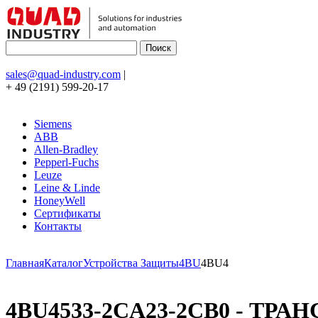
sales@quad-industry.com
|
+ 49 (2191) 599-20-17
Siemens
ABB
Allen-Bradley
Pepperl-Fuchs
Leuze
Leine & Linde
HoneyWell
Сертификаты
Контакты
Главная
Каталог
Устройства Защиты
4BU
4BU4
4BU4533-2CA23-2CB0 - ТРАН