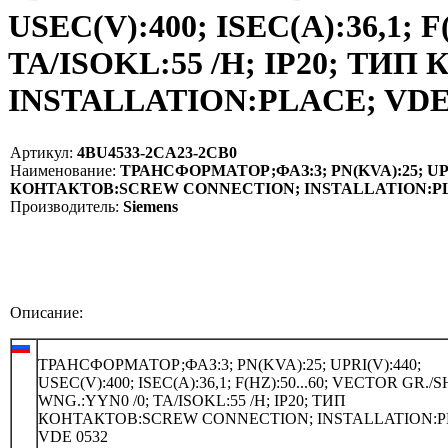
USEC(V):400; ISEC(A):36,1; 
TA/ISOKL:55 /H; IP20; Т
INSTALLATION:PLACE; VDE 0
Артикул:
4BU4533-2CA23-2CB0
Наименование:
ТРАНСФОРМАТОР;ФАЗ:3; PN(KVA):25; UPRI(V
КОНТАКТОВ:SCREW CONNECTION; INSTALLATION:PLAC
Производитель:
Siemens
Описание:
ТРАНСФОРМАТОР;ФАЗ:3; PN(KVA):25; UPRI(V):440;
USEC(V):400; ISEC(A):36,1; F(HZ):50...60; VECTOR GR./
WNG.:YYN0 /0; TA/ISOKL:55 /H; IP20; ТИП
КОНТАКТОВ:SCREW CONNECTION; INSTALLATION:P
VDE 0532