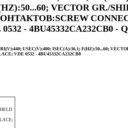
F(HZ):50...60; VECTOR GR./S
ИП КОНТАКТОВ:SCREW CONNE
532 - 4BU45332CA232CB0 - Q
):440; USEC(V):400; ISEC(A):36,1; F(HZ):50...60; VECTO
E; VDE 0532 - 4BU45332CA232CB0
SHIELD
LACE;