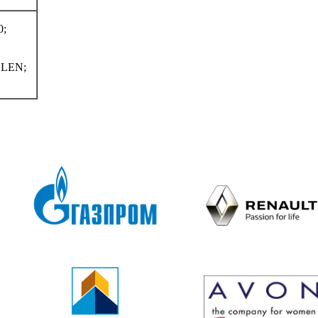
0;
LEN;