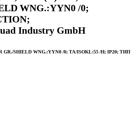
HIELD WNG.:YYN0 /0;
CTION;
uad Industry GmbH
R GR./SHIELD WNG.:YYN0 /0; TA/ISOKL:55 /H; IP20; ТИП