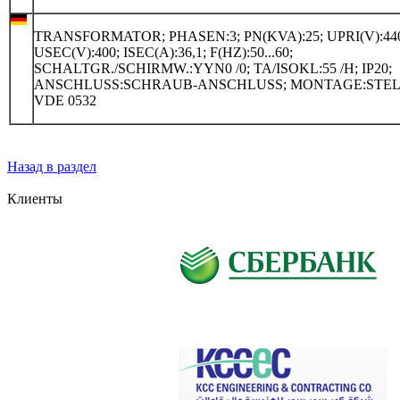
TRANSFORMATOR; PHASEN:3; PN(KVA):25; UPRI(V):44
USEC(V):400; ISEC(A):36,1; F(HZ):50...60;
SCHALTGR./SCHIRMW.:YYN0 /0; TA/ISOKL:55 /H; IP20;
ANSCHLUSS:SCHRAUB-ANSCHLUSS; MONTAGE:STEL
VDE 0532
Назад в раздел
Клиенты