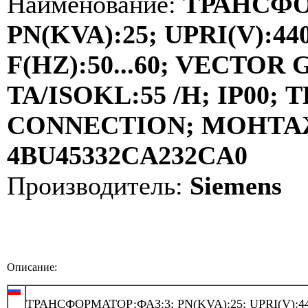
Наименование:
ТРАНСФО
PN(KVA):25; UPRI(V):440
F(HZ):50...60; VECTOR
TA/ISOKL:55 /H; IP00
CONNECTION; МОНТАЖ:
4BU45332CA232CA0
Производитель:
Siemens
Описание:
ТРАНСФОРМАТОР;ФАЗ:3; PN(KVA):25; UPRI(V):44