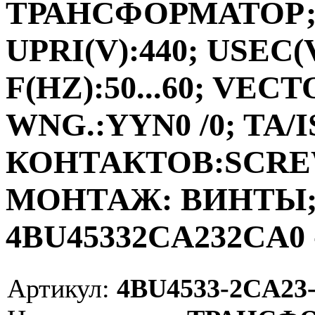
ТРАНСФОРМАТОР;ФА
UPRI(V):440; USEC(V
F(HZ):50...60; VEC
WNG.:YYN0 /0; TA/I
КОНТАКТОВ:SCRE
МОНТАЖ: ВИНТЫ; V
4BU45332CA232CA0 
Артикул:
4BU4533-2CA23