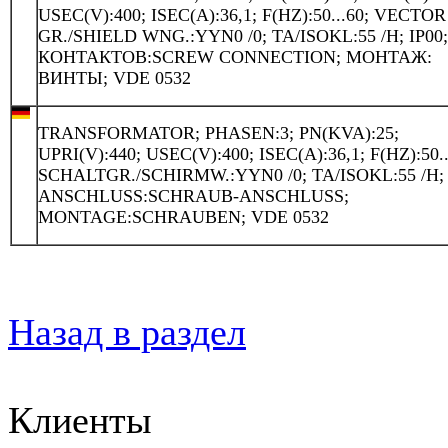
USEC(V):400; ISEC(A):36,1; F(HZ):50...60; VECTOR
GR./SHIELD WNG.:YYN0 /0; TA/ISOKL:55 /H; IP00
КОНТАКТОВ:SCREW CONNECTION; МОНТАЖ:
ВИНТЫ; VDE 0532
TRANSFORMATOR; PHASEN:3; PN(KVA):25;
UPRI(V):440; USEC(V):400; ISEC(A):36,1; F(HZ):50..
SCHALTGR./SCHIRMW.:YYN0 /0; TA/ISOKL:55 /H; 
ANSCHLUSS:SCHRAUB-ANSCHLUSS;
MONTAGE:SCHRAUBEN; VDE 0532
Назад в раздел
Клиенты