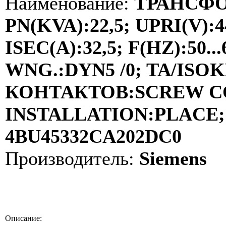
Наименование:
ТРАНСФО
PN(KVA):22,5; UPRI(V):4
ISEC(A):32,5; F(HZ):50
WNG.:DYN5 /0; TA/ISOKL
КОНТАКТОВ:SCREW C
INSTALLATION:PLACE; 
4BU45332CA202DC0
Производитель:
Siemens
Описание: