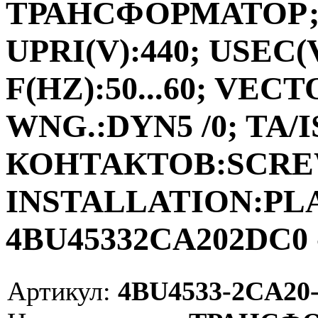
ТРАНСФОРМАТОР;ФА
UPRI(V):440; USEC(V
F(HZ):50...60; VEC
WNG.:DYN5 /0; TA/I
КОНТАКТОВ:SCRE
INSTALLATION:PLAC
4BU45332CA202DC0 
Артикул:
4BU4533-2CA20