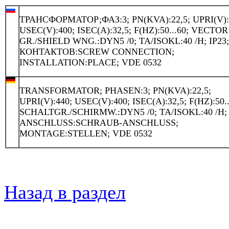
ТРАНСФОРМАТОР;ФАЗ:3; PN(KVA):22,5; UPRI(V):
USEC(V):400; ISEC(A):32,5; F(HZ):50...60; VECTOR
GR./SHIELD WNG.:DYN5 /0; TA/ISOKL:40 /H; IP23
КОНТАКТОВ:SCREW CONNECTION;
INSTALLATION:PLACE; VDE 0532
TRANSFORMATOR; PHASEN:3; PN(KVA):22,5;
UPRI(V):440; USEC(V):400; ISEC(A):32,5; F(HZ):50..
SCHALTGR./SCHIRMW.:DYN5 /0; TA/ISOKL:40 /H; 
ANSCHLUSS:SCHRAUB-ANSCHLUSS;
MONTAGE:STELLEN; VDE 0532
Назад в раздел