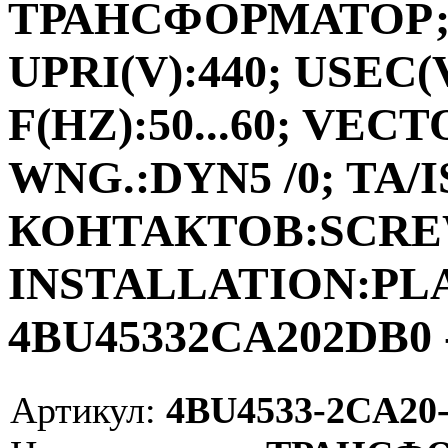
ТРАНСФОРМАТОР;ФА
UPRI(V):440; USEC(V
F(HZ):50...60; VEC
WNG.:DYN5 /0; TA/I
КОНТАКТОВ:SCRE
INSTALLATION:PLAC
4BU45332CA202DB0 
Артикул:
4BU4533-2CA20