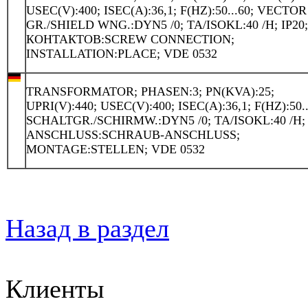
USEC(V):400; ISEC(A):36,1; F(HZ):50...60; VECTOR
GR./SHIELD WNG.:DYN5 /0; TA/ISOKL:40 /H; IP20
КОНТАКТОВ:SCREW CONNECTION;
INSTALLATION:PLACE; VDE 0532
TRANSFORMATOR; PHASEN:3; PN(KVA):25;
UPRI(V):440; USEC(V):400; ISEC(A):36,1; F(HZ):50..
SCHALTGR./SCHIRMW.:DYN5 /0; TA/ISOKL:40 /H; 
ANSCHLUSS:SCHRAUB-ANSCHLUSS;
MONTAGE:STELLEN; VDE 0532
Назад в раздел
Клиенты