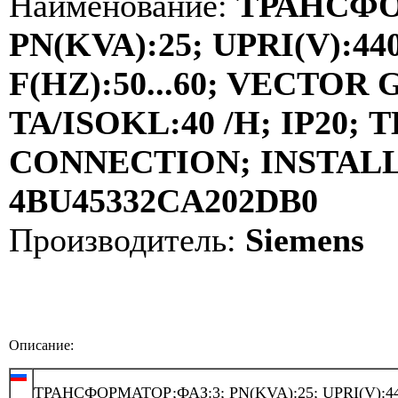
Наименование:
ТРАНСФО
PN(KVA):25; UPRI(V):440
F(HZ):50...60; VECTOR
TA/ISOKL:40 /H; IP20
CONNECTION; INSTALLA
4BU45332CA202DB0
Производитель:
Siemens
Описание:
ТРАНСФОРМАТОР;ФАЗ:3; PN(KVA):25; UPRI(V):44