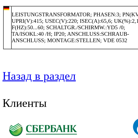
LEISTUNGSTRANSFORMATOR; PHASEN:3; PN(KVA
UPRI(V):415; USEC(V):220; ISEC(A):65,6; UK(%):2,1
F(HZ):50...60; SCHALTGR./SCHIRMW.:YD5 /0;
TA/ISOKL:40 /H; IP20; ANSCHLUSS:SCHRAUB-
ANSCHLUSS; MONTAGE:STELLEN; VDE 0532
Назад в раздел
Клиенты