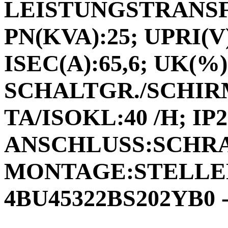
LEISTUNGSTRANSF
PN(KVA):25; UPRI(V)
ISEC(A):65,6; UK(%):
SCHALTGR./SCHIRM
TA/ISOKL:40 /H; IP2
ANSCHLUSS:SCHR
MONTAGE:STELLEN;
4BU45322BS202YB0 -