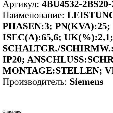
Артикул:
4BU4532-2BS20
Наименование:
LEISTUN
PHASEN:3; PN(KVA):25; 
ISEC(A):65,6; UK(%):2,1;
SCHALTGR./SCHIRMW.:YD
IP20; ANSCHLUSS:SCH
MONTAGE:STELLEN; VDE
Производитель:
Siemens
Описание: