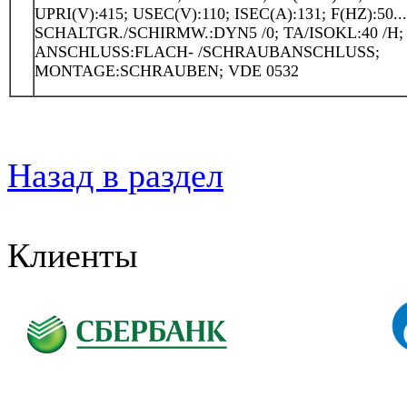
UPRI(V):415; USEC(V):110; ISEC(A):131; F(HZ):50...
SCHALTGR./SCHIRMW.:DYN5 /0; TA/ISOKL:40 /H; 
ANSCHLUSS:FLACH- /SCHRAUBANSCHLUSS;
MONTAGE:SCHRAUBEN; VDE 0532
Назад в раздел
Клиенты