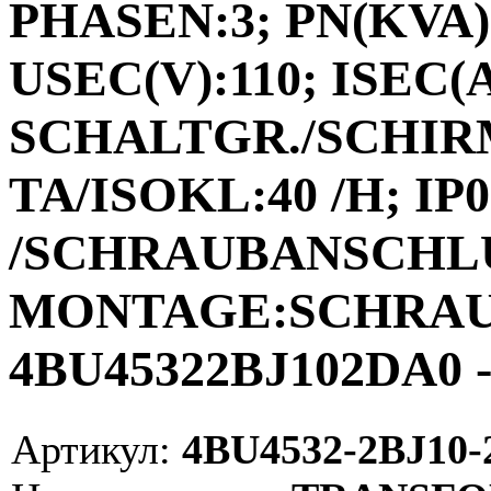
PHASEN:3; PN(KVA):
USEC(V):110; ISEC(A)
SCHALTGR./SCHIRM
TA/ISOKL:40 /H; I
/SCHRAUBANSCHL
MONTAGE:SCHRAUB
4BU45322BJ102DA0 -
Артикул:
4BU4532-2BJ10