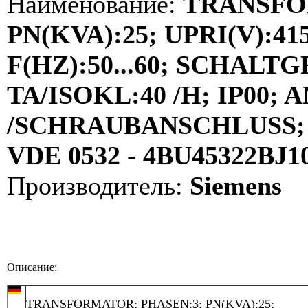
Наименование:
TRANSFO
PN(KVA):25; UPRI(V):415
F(HZ):50...60; SCHALT
TA/ISOKL:40 /H; IP00;
/SCHRAUBANSCHLUSS
VDE 0532 - 4BU45322BJ
Производитель:
Siemens
Описание:
TRANSFORMATOR; PHASEN:3; PN(KVA):25;