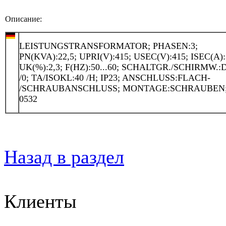
Описание:
LEISTUNGSTRANSFORMATOR; PHASEN:3;
PN(KVA):22,5; UPRI(V):415; USEC(V):415; ISEC(A):
UK(%):2,3; F(HZ):50...60; SCHALTGR./SCHIRMW.
/0; TA/ISOKL:40 /H; IP23; ANSCHLUSS:FLACH-
/SCHRAUBANSCHLUSS; MONTAGE:SCHRAUBEN
0532
Назад в раздел
Клиенты