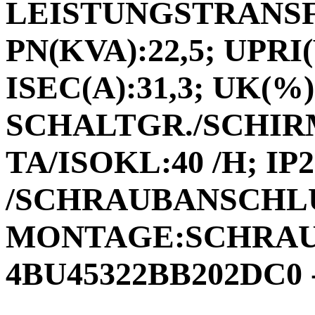
LEISTUNGSTRANSF
PN(KVA):22,5; UPRI(
ISEC(A):31,3; UK(%):
SCHALTGR./SCHIRM
TA/ISOKL:40 /H; I
/SCHRAUBANSCHL
MONTAGE:SCHRAUB
4BU45322BB202DC0 -