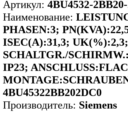
Артикул:
4BU4532-2BB20
Наименование:
LEISTUN
PHASEN:3; PN(KVA):22,5
ISEC(A):31,3; UK(%):2,3;
SCHALTGR./SCHIRMW.:D
IP23; ANSCHLUSS:FLA
MONTAGE:SCHRAUBEN; 
4BU45322BB202DC0
Производитель:
Siemens