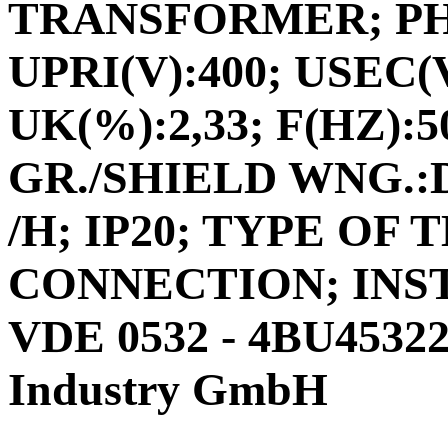
TRANSFORMER; PHA
UPRI(V):400; USEC(V
UK(%):2,33; F(HZ):5
GR./SHIELD WNG.:D
/H; IP20; TYPE O
CONNECTION; INS
VDE 0532 - 4BU4532
Industry GmbH