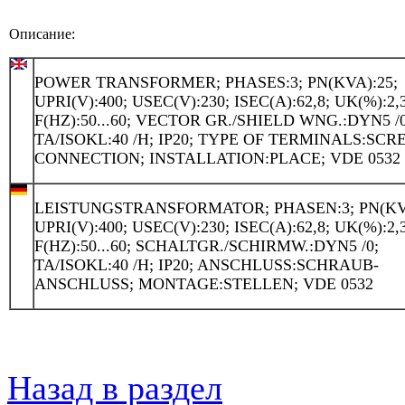
Описание:
POWER TRANSFORMER; PHASES:3; PN(KVA):25;
UPRI(V):400; USEC(V):230; ISEC(A):62,8; UK(%):2,
F(HZ):50...60; VECTOR GR./SHIELD WNG.:DYN5 /0
TA/ISOKL:40 /H; IP20; TYPE OF TERMINALS:SCR
CONNECTION; INSTALLATION:PLACE; VDE 0532
LEISTUNGSTRANSFORMATOR; PHASEN:3; PN(KVA
UPRI(V):400; USEC(V):230; ISEC(A):62,8; UK(%):2,
F(HZ):50...60; SCHALTGR./SCHIRMW.:DYN5 /0;
TA/ISOKL:40 /H; IP20; ANSCHLUSS:SCHRAUB-
ANSCHLUSS; MONTAGE:STELLEN; VDE 0532
Назад в раздел