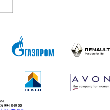
mbH
 994-049-88
d-industry.com