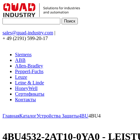
sales@quad-industry.com
|
+ 49 (2191) 599-20-17
Siemens
ABB
Allen-Bradley
Pepperl-Fuchs
Leuze
Leine & Linde
HoneyWell
Сертификаты
Контакты
Главная
Каталог
Устройства Защиты
4BU
4BU4
4BU4532-2AT10-0YA0 - LEI