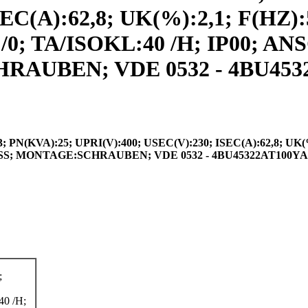
C(A):62,8; UK(%):2,1; F(HZ):5
0; TA/ISOKL:40 /H; IP00; 
UBEN; VDE 0532 - 4BU45322A
A):25; UPRI(V):400; USEC(V):230; ISEC(A):62,8; UK(%)
SS; MONTAGE:SCHRAUBEN; VDE 0532 - 4BU45322AT100YA
;
0 /H;