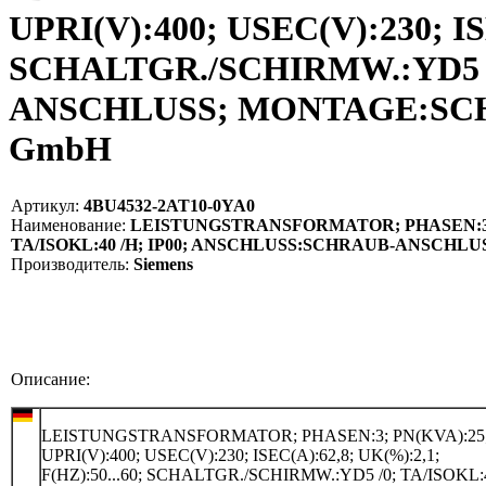
UPRI(V):400; USEC(V):230; ISE
SCHALTGR./SCHIRMW.:YD5 /
ANSCHLUSS; MONTAGE:SCHRA
GmbH
Артикул:
4BU4532-2AT10-0YA0
Наименование:
LEISTUNGSTRANSFORMATOR; PHASEN:3; PN(KV
TA/ISOKL:40 /H; IP00; ANSCHLUSS:SCHRAUB-ANSCHLU
Производитель:
Siemens
Описание:
LEISTUNGSTRANSFORMATOR; PHASEN:3; PN(KVA):25
UPRI(V):400; USEC(V):230; ISEC(A):62,8; UK(%):2,1;
F(HZ):50...60; SCHALTGR./SCHIRMW.:YD5 /0; TA/ISOKL:4