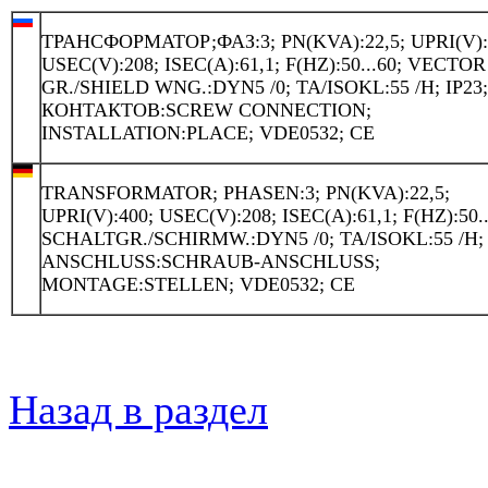
ТРАНСФОРМАТОР;ФАЗ:3; PN(KVA):22,5; UPRI(V):
USEC(V):208; ISEC(A):61,1; F(HZ):50...60; VECTOR
GR./SHIELD WNG.:DYN5 /0; TA/ISOKL:55 /H; IP23
КОНТАКТОВ:SCREW CONNECTION;
INSTALLATION:PLACE; VDE0532; CE
TRANSFORMATOR; PHASEN:3; PN(KVA):22,5;
UPRI(V):400; USEC(V):208; ISEC(A):61,1; F(HZ):50..
SCHALTGR./SCHIRMW.:DYN5 /0; TA/ISOKL:55 /H; 
ANSCHLUSS:SCHRAUB-ANSCHLUSS;
MONTAGE:STELLEN; VDE0532; CE
Назад в раздел