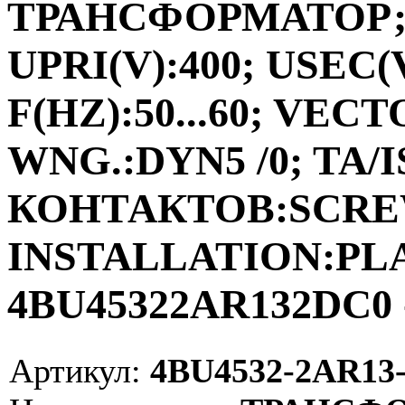
ТРАНСФОРМАТОР;ФА
UPRI(V):400; USEC(V
F(HZ):50...60; VEC
WNG.:DYN5 /0; TA/I
КОНТАКТОВ:SCRE
INSTALLATION:PLAC
4BU45322AR132DC0 
Артикул:
4BU4532-2AR13