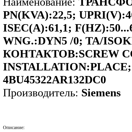
Наименование:
ТРАНСФО
PN(KVA):22,5; UPRI(V):4
ISEC(A):61,1; F(HZ):50
WNG.:DYN5 /0; TA/ISOKL
КОНТАКТОВ:SCREW C
INSTALLATION:PLACE; 
4BU45322AR132DC0
Производитель:
Siemens
Описание: