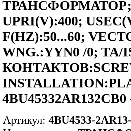
ТРАНСФОРМАТОР;ФА
UPRI(V):400; USEC(V
F(HZ):50...60; VEC
WNG.:YYN0 /0; TA/I
КОНТАКТОВ:SCRE
INSTALLATION:PLAC
4BU45332AR132CB0 
Артикул:
4BU4533-2AR13