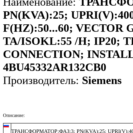
Наименование:
ТРАНСФО
PN(KVA):25; UPRI(V):400
F(HZ):50...60; VECTOR
TA/ISOKL:55 /H; IP20
CONNECTION; INSTALLA
4BU45332AR132CB0
Производитель:
Siemens
Описание:
ТРАНСФОРМАТОР;ФАЗ:3; PN(KVA):25; UPRI(V):40