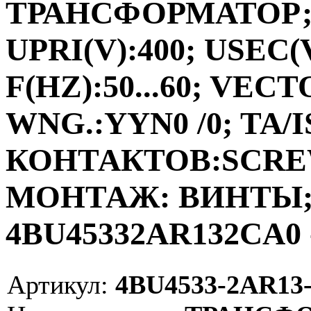
ТРАНСФОРМАТОР;ФА
UPRI(V):400; USEC(V
F(HZ):50...60; VEC
WNG.:YYN0 /0; TA/I
КОНТАКТОВ:SCRE
МОНТАЖ: ВИНТЫ; V
4BU45332AR132CA0 
Артикул:
4BU4533-2AR13