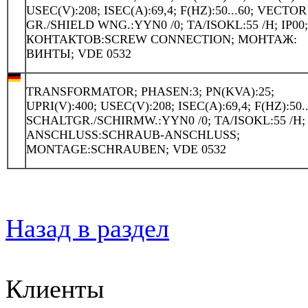
USEC(V):208; ISEC(A):69,4; F(HZ):50...60; VECTOR
GR./SHIELD WNG.:YYN0 /0; TA/ISOKL:55 /H; IP00
КОНТАКТОВ:SCREW CONNECTION; МОНТАЖ:
ВИНТЫ; VDE 0532
TRANSFORMATOR; PHASEN:3; PN(KVA):25;
UPRI(V):400; USEC(V):208; ISEC(A):69,4; F(HZ):50..
SCHALTGR./SCHIRMW.:YYN0 /0; TA/ISOKL:55 /H; 
ANSCHLUSS:SCHRAUB-ANSCHLUSS;
MONTAGE:SCHRAUBEN; VDE 0532
Назад в раздел
Клиенты