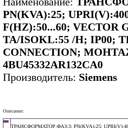
Наименование:
ТРАНСФО
PN(KVA):25; UPRI(V):400
F(HZ):50...60; VECTOR
TA/ISOKL:55 /H; IP00
CONNECTION; МОНТАЖ:
4BU45332AR132CA0
Производитель:
Siemens
Описание:
ТРАНСФОРМАТОР;ФАЗ:3; PN(KVA):25; UPRI(V):40