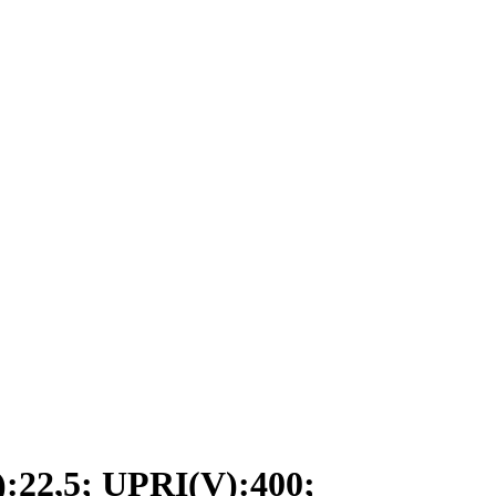
2,5; UPRI(V):400;