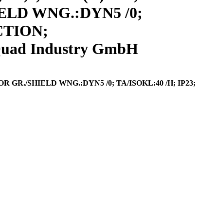
HIELD WNG.:DYN5 /0;
CTION;
uad Industry GmbH
OR GR./SHIELD WNG.:DYN5 /0; TA/ISOKL:40 /H; IP23;