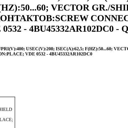
F(HZ):50...60; VECTOR GR./S
ИП КОНТАКТОВ:SCREW CONNE
532 - 4BU45332AR102DC0 - Q
V):400; USEC(V):208; ISEC(A):62,5; F(HZ):50...60; VECT
PLACE; VDE 0532 - 4BU45332AR102DC0
SHIELD
LACE;