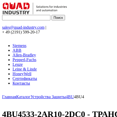
sales@quad-industry.com
|
+ 49 (2191) 599-20-17
Siemens
ABB
Allen-Bradley
Pepperl-Fuchs
Leuze
Leine & Linde
HoneyWell
Сертификаты
Контакты
Главная
Каталог
Устройства Защиты
4BU
4BU4
4BU4533-2AR10-2DC0 - ТРАН