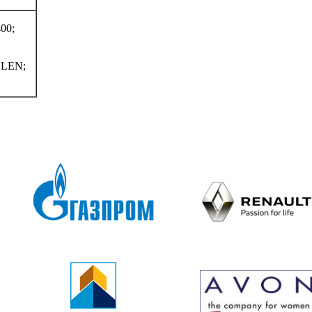
00;
LEN;