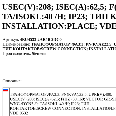
USEC(V):208; ISEC(A):62,5; 
TA/ISOKL:40 /H; IP23; Т
INSTALLATION:PLACE; VDE 0
Артикул:
4BU4533-2AR10-2DC0
Наименование:
ТРАНСФОРМАТОР;ФАЗ:3; PN(KVA):22,5; UPRI(
ТИП КОНТАКТОВ:SCREW CONNECTION; INSTALLATION:
Производитель:
Siemens
Описание:
ТРАНСФОРМАТОР;ФАЗ:3; PN(KVA):22,5; UPRI(V):400;
USEC(V):208; ISEC(A):62,5; F(HZ):50...60; VECTOR GR./
WNG.:DYN5 /0; TA/ISOKL:40 /H; IP23; ТИП
КОНТАКТОВ:SCREW CONNECTION; INSTALLATION:P
VDE 0532