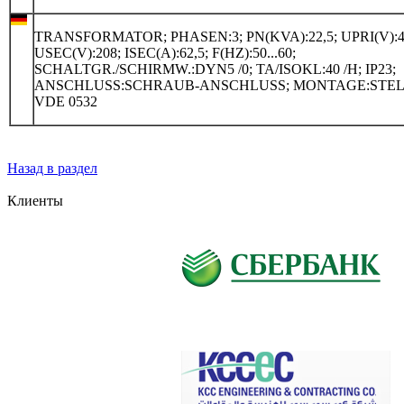
TRANSFORMATOR; PHASEN:3; PN(KVA):22,5; UPRI(V):4
USEC(V):208; ISEC(A):62,5; F(HZ):50...60;
SCHALTGR./SCHIRMW.:DYN5 /0; TA/ISOKL:40 /H; IP23;
ANSCHLUSS:SCHRAUB-ANSCHLUSS; MONTAGE:STEL
VDE 0532
Назад в раздел
Клиенты