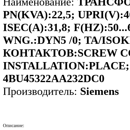
Наименование:
ТРАНСФО
PN(KVA):22,5; UPRI(V):4
ISEC(A):31,8; F(HZ):50
WNG.:DYN5 /0; TA/ISOKL
КОНТАКТОВ:SCREW C
INSTALLATION:PLACE; 
4BU45322AA232DC0
Производитель:
Siemens
Описание: