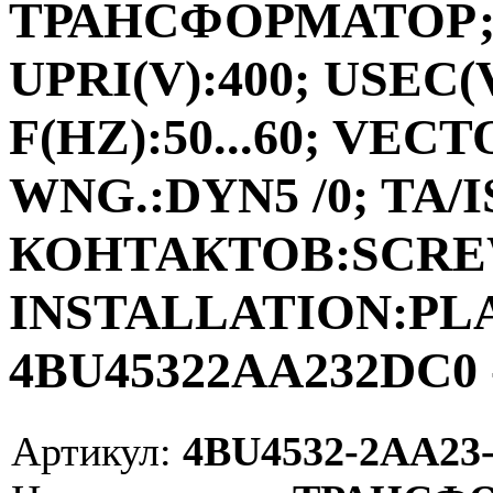
ТРАНСФОРМАТОР;ФА
UPRI(V):400; USEC(V
F(HZ):50...60; VEC
WNG.:DYN5 /0; TA/I
КОНТАКТОВ:SCRE
INSTALLATION:PLAC
4BU45322AA232DC0 
Артикул:
4BU4532-2AA23