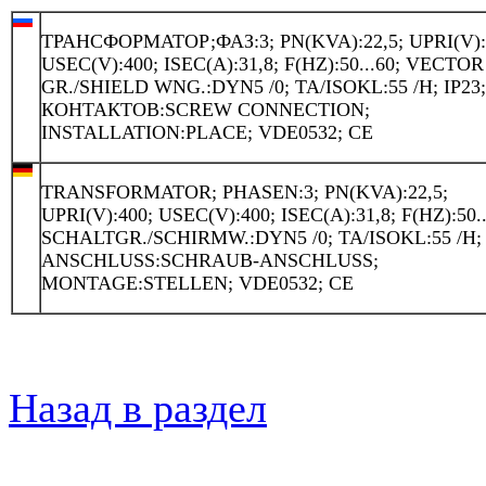
ТРАНСФОРМАТОР;ФАЗ:3; PN(KVA):22,5; UPRI(V):
USEC(V):400; ISEC(A):31,8; F(HZ):50...60; VECTOR
GR./SHIELD WNG.:DYN5 /0; TA/ISOKL:55 /H; IP23
КОНТАКТОВ:SCREW CONNECTION;
INSTALLATION:PLACE; VDE0532; CE
TRANSFORMATOR; PHASEN:3; PN(KVA):22,5;
UPRI(V):400; USEC(V):400; ISEC(A):31,8; F(HZ):50..
SCHALTGR./SCHIRMW.:DYN5 /0; TA/ISOKL:55 /H; 
ANSCHLUSS:SCHRAUB-ANSCHLUSS;
MONTAGE:STELLEN; VDE0532; CE
Назад в раздел