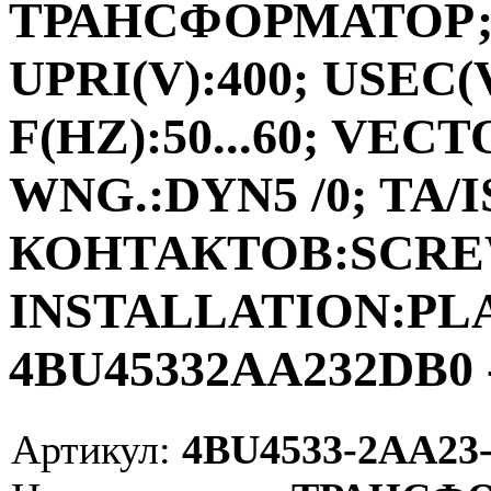
ТРАНСФОРМАТОР;ФА
UPRI(V):400; USEC(V
F(HZ):50...60; VEC
WNG.:DYN5 /0; TA/I
КОНТАКТОВ:SCRE
INSTALLATION:PLAC
4BU45332AA232DB0 
Артикул:
4BU4533-2AA23