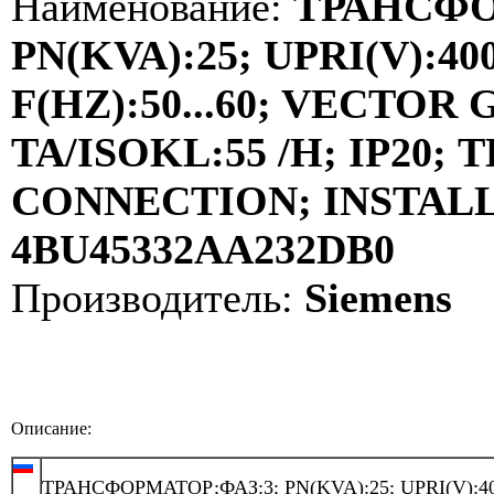
Наименование:
ТРАНСФО
PN(KVA):25; UPRI(V):400
F(HZ):50...60; VECTOR
TA/ISOKL:55 /H; IP20
CONNECTION; INSTALLA
4BU45332AA232DB0
Производитель:
Siemens
Описание:
ТРАНСФОРМАТОР;ФАЗ:3; PN(KVA):25; UPRI(V):40