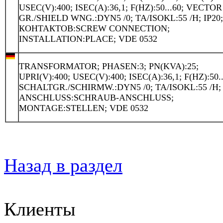
USEC(V):400; ISEC(A):36,1; F(HZ):50...60; VECTOR
GR./SHIELD WNG.:DYN5 /0; TA/ISOKL:55 /H; IP20
КОНТАКТОВ:SCREW CONNECTION;
INSTALLATION:PLACE; VDE 0532
TRANSFORMATOR; PHASEN:3; PN(KVA):25;
UPRI(V):400; USEC(V):400; ISEC(A):36,1; F(HZ):50..
SCHALTGR./SCHIRMW.:DYN5 /0; TA/ISOKL:55 /H; 
ANSCHLUSS:SCHRAUB-ANSCHLUSS;
MONTAGE:STELLEN; VDE 0532
Назад в раздел
Клиенты