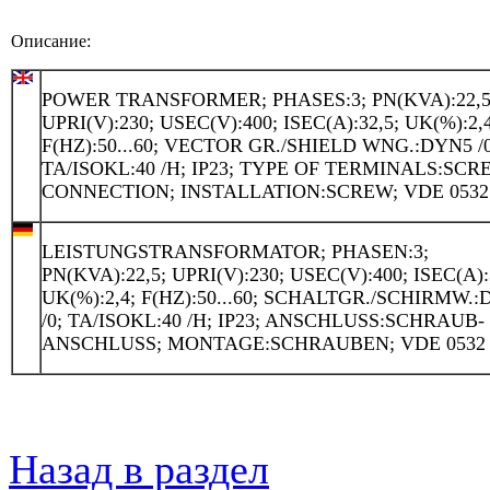
Описание:
POWER TRANSFORMER; PHASES:3; PN(KVA):22,5
UPRI(V):230; USEC(V):400; ISEC(A):32,5; UK(%):2,4
F(HZ):50...60; VECTOR GR./SHIELD WNG.:DYN5 /0
TA/ISOKL:40 /H; IP23; TYPE OF TERMINALS:SCR
CONNECTION; INSTALLATION:SCREW; VDE 0532
LEISTUNGSTRANSFORMATOR; PHASEN:3;
PN(KVA):22,5; UPRI(V):230; USEC(V):400; ISEC(A):
UK(%):2,4; F(HZ):50...60; SCHALTGR./SCHIRMW.
/0; TA/ISOKL:40 /H; IP23; ANSCHLUSS:SCHRAUB-
ANSCHLUSS; MONTAGE:SCHRAUBEN; VDE 0532
Назад в раздел