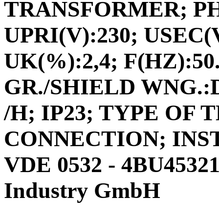
TRANSFORMER; PHAS
UPRI(V):230; USEC(V
UK(%):2,4; F(HZ):50
GR./SHIELD WNG.:D
/H; IP23; TYPE O
CONNECTION; INS
VDE 0532 - 4BU4532
Industry GmbH