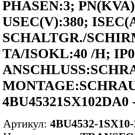
PHASEN:3; PN(KVA):
USEC(V):380; ISEC(A)
SCHALTGR./SCHIRM
TA/ISOKL:40 /H; IP0
ANSCHLUSS:SCHR
MONTAGE:SCHRAUB
4BU45321SX102DA0 -
Артикул:
4BU4532-1SX10