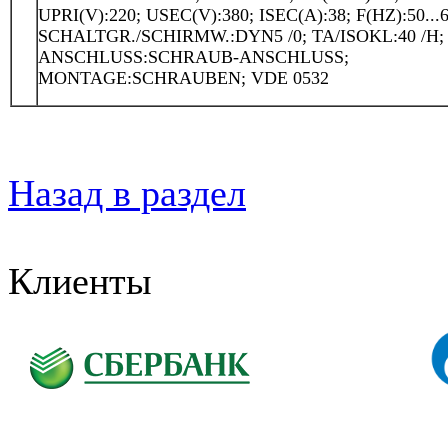
UPRI(V):220; USEC(V):380; ISEC(A):38; F(HZ):50...6
SCHALTGR./SCHIRMW.:DYN5 /0; TA/ISOKL:40 /H; 
ANSCHLUSS:SCHRAUB-ANSCHLUSS;
MONTAGE:SCHRAUBEN; VDE 0532
Назад в раздел
Клиенты