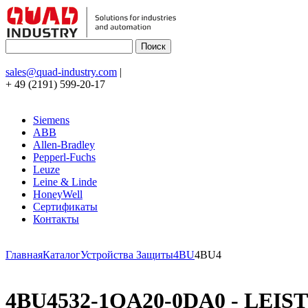
sales@quad-industry.com
|
+ 49 (2191) 599-20-17
Siemens
ABB
Allen-Bradley
Pepperl-Fuchs
Leuze
Leine & Linde
HoneyWell
Сертификаты
Контакты
Главная
Каталог
Устройства Защиты
4BU
4BU4
4BU4532-1QA20-0DA0 - LEI