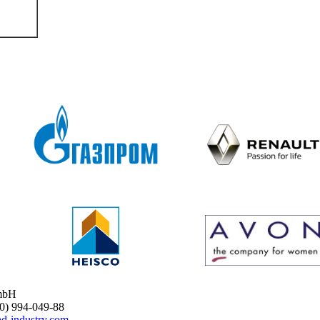
mbH
 994-049-88
d-industry.com