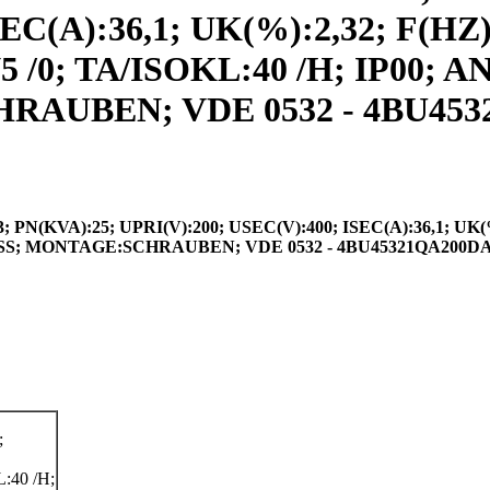
C(A):36,1; UK(%):2,32; F(HZ):
/0; TA/ISOKL:40 /H; IP00;
UBEN; VDE 0532 - 4BU45321
VA):25; UPRI(V):200; USEC(V):400; ISEC(A):36,1; UK(%)
SS; MONTAGE:SCHRAUBEN; VDE 0532 - 4BU45321QA200D
;
:40 /H;