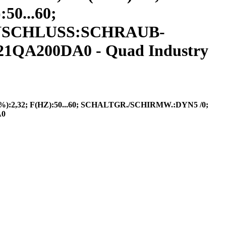
50...60;
 ANSCHLUSS:SCHRAUB-
QA200DA0 - Quad Industry
:2,32; F(HZ):50...60; SCHALTGR./SCHIRMW.:DYN5 /0;
A0