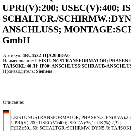
UPRI(V):200; USEC(V):400; ISE
SCHALTGR./SCHIRMW.:DYN5 
ANSCHLUSS; MONTAGE:SCHRA
GmbH
Артикул:
4BU4532-1QA20-0DA0
Наименование:
LEISTUNGSTRANSFORMATOR; PHASEN:3; PN(K
TA/ISOKL:40 /H; IP00; ANSCHLUSS:SCHRAUB-ANSCHLU
Производитель:
Siemens
Описание:
LEISTUNGSTRANSFORMATOR; PHASEN:3; PN(KVA):25
UPRI(V):200; USEC(V):400; ISEC(A):36,1; UK(%):2,32;
F(HZ):50...60; SCHALTGR./SCHIRMW.:DYN5 /0; TA/ISOKL