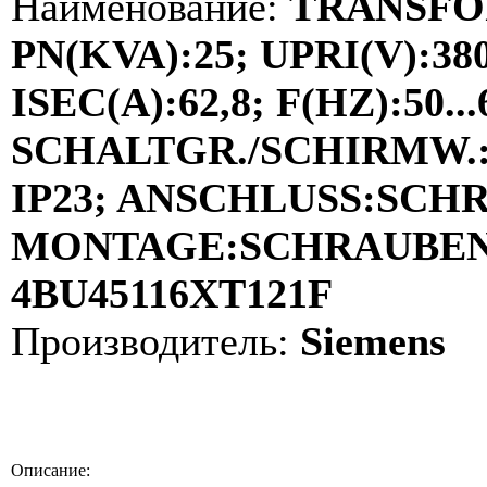
Наименование:
TRANSFO
PN(KVA):25; UPRI(V):38
ISEC(A):62,8; F(HZ):50...
SCHALTGR./SCHIRMW.:D
IP23; ANSCHLUSS:SCH
MONTAGE:SCHRAUBEN; 
4BU45116XT121F
Производитель:
Siemens
Описание: