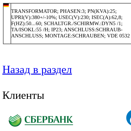
TRANSFORMATOR; PHASEN:3; PN(KVA):25;
UPRI(V):380+/-10%; USEC(V):230; ISEC(A):62,8;
F(HZ):50...60; SCHALTGR./SCHIRMW.:DYN5 /1;
TA/ISOKL:55 /H; IP23; ANSCHLUSS:SCHRAUB-
ANSCHLUSS; MONTAGE:SCHRAUBEN; VDE 0532
Назад в раздел
Клиенты