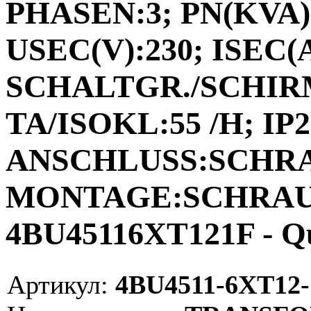
PHASEN:3; PN(KVA):
USEC(V):230; ISEC(A)
SCHALTGR./SCHIRM
TA/ISOKL:55 /H; IP2
ANSCHLUSS:SCHR
MONTAGE:SCHRAUB
4BU45116XT121F - Q
Артикул:
4BU4511-6XT12-