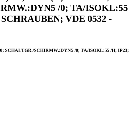
HIRMW.:DYN5 /0; TA/ISOKL:55
SCHRAUBEN; VDE 0532 -
60; SCHALTGR./SCHIRMW.:DYN5 /0; TA/ISOKL:55 /H; IP23;