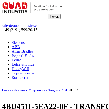
sales@quad-industry.com
|
+ 49 (2191) 599-20-17
Siemens
ABB
Allen-Bradley
Pepperl-Fuchs
Leuze
Leine & Linde
HoneyWell
Сертификаты
Контакты
Главная
Каталог
Устройства Защиты
4BU
4BU4
4BU4511-5EA22-0F - TRANSF