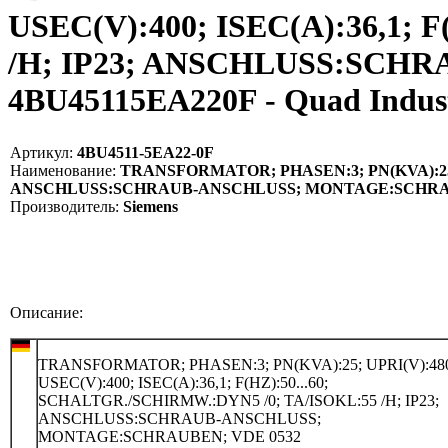
USEC(V):400; ISEC(A):36,1;
/H; IP23; ANSCHLUSS:SCH
4BU45115EA220F - Quad Indu
Артикул:
4BU4511-5EA22-0F
Наименование:
TRANSFORMATOR; PHASEN:3; PN(KVA):25; UP
ANSCHLUSS:SCHRAUB-ANSCHLUSS; MONTAGE:SCHRAUBE
Производитель:
Siemens
Описание:
TRANSFORMATOR; PHASEN:3; PN(KVA):25; UPRI(V):480
USEC(V):400; ISEC(A):36,1; F(HZ):50...60;
SCHALTGR./SCHIRMW.:DYN5 /0; TA/ISOKL:55 /H; IP23;
ANSCHLUSS:SCHRAUB-ANSCHLUSS;
MONTAGE:SCHRAUBEN; VDE 0532