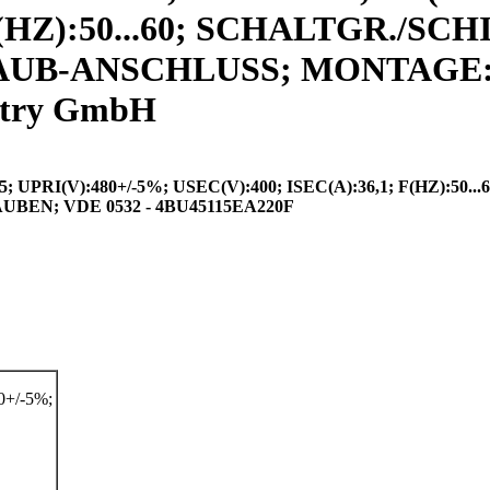
 F(HZ):50...60; SCHALTGR./SC
RAUB-ANSCHLUSS; MONTAGE:
stry GmbH
RI(V):480+/-5%; USEC(V):400; ISEC(A):36,1; F(HZ):50...
N; VDE 0532 - 4BU45115EA220F
+/-5%;