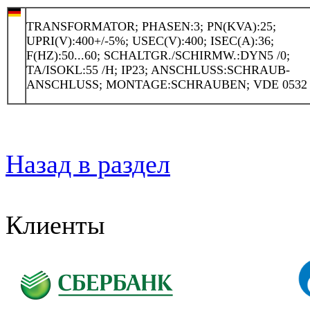
TRANSFORMATOR; PHASEN:3; PN(KVA):25;
UPRI(V):400+/-5%; USEC(V):400; ISEC(A):36;
F(HZ):50...60; SCHALTGR./SCHIRMW.:DYN5 /0;
TA/ISOKL:55 /H; IP23; ANSCHLUSS:SCHRAUB-
ANSCHLUSS; MONTAGE:SCHRAUBEN; VDE 0532
Назад в раздел
Клиенты