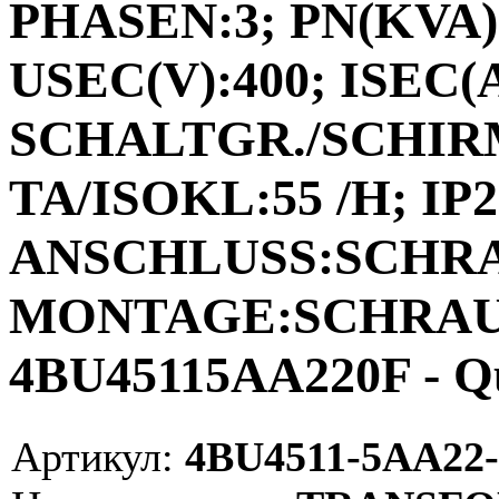
PHASEN:3; PN(KVA):
USEC(V):400; ISEC(A)
SCHALTGR./SCHIRM
TA/ISOKL:55 /H; IP2
ANSCHLUSS:SCHR
MONTAGE:SCHRAUB
4BU45115AA220F - Q
Артикул:
4BU4511-5AA22