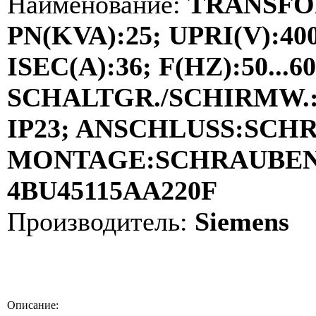
Наименование:
TRANSFO
PN(KVA):25; UPRI(V):40
ISEC(A):36; F(HZ):50...60
SCHALTGR./SCHIRMW.:D
IP23; ANSCHLUSS:SCH
MONTAGE:SCHRAUBEN; 
4BU45115AA220F
Производитель:
Siemens
Описание: