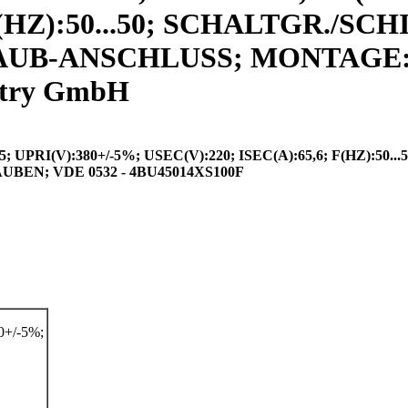
 F(HZ):50...50; SCHALTGR./SC
RAUB-ANSCHLUSS; MONTAGE:
stry GmbH
RI(V):380+/-5%; USEC(V):220; ISEC(A):65,6; F(HZ):50...
N; VDE 0532 - 4BU45014XS100F
+/-5%;