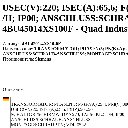
USEC(V):220; ISEC(A):65,6;
/H; IP00; ANSCHLUSS:SCH
4BU45014XS100F - Quad Indu
Артикул:
4BU4501-4XS10-0F
Наименование:
TRANSFORMATOR; PHASEN:3; PN(KVA):25; UP
ANSCHLUSS:SCHRAUB-ANSCHLUSS; MONTAGE:SCHRAUBE
Производитель:
Siemens
Описание:
TRANSFORMATOR; PHASEN:3; PN(KVA):25; UPRI(V):380
USEC(V):220; ISEC(A):65,6; F(HZ):50...50;
SCHALTGR./SCHIRMW.:DYN5 /0; TA/ISOKL:55 /H; IP00;
ANSCHLUSS:SCHRAUB-ANSCHLUSS;
MONTAGE:SCHRAUBEN; VDE 0532