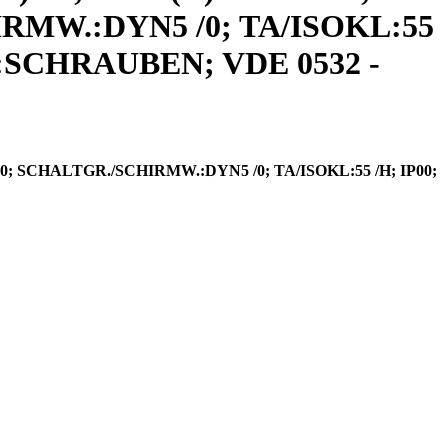
HIRMW.:DYN5 /0; TA/ISOKL:55
SCHRAUBEN; VDE 0532 -
50; SCHALTGR./SCHIRMW.:DYN5 /0; TA/ISOKL:55 /H; IP00;