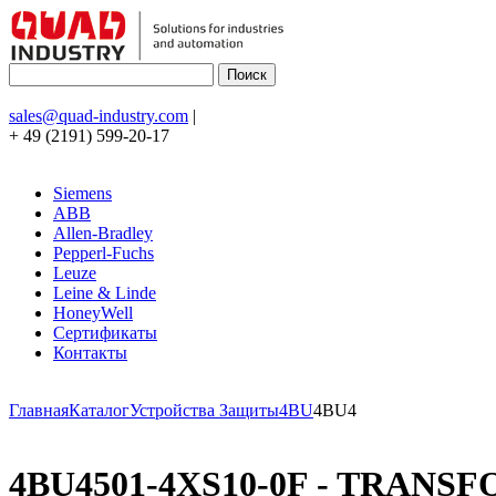
sales@quad-industry.com
|
+ 49 (2191) 599-20-17
Siemens
ABB
Allen-Bradley
Pepperl-Fuchs
Leuze
Leine & Linde
HoneyWell
Сертификаты
Контакты
Главная
Каталог
Устройства Защиты
4BU
4BU4
4BU4501-4XS10-0F - TRANSF