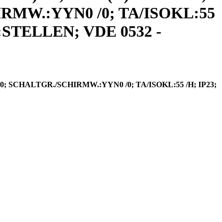
HIRMW.:YYN0 /0; TA/ISOKL:55
TELLEN; VDE 0532 -
60; SCHALTGR./SCHIRMW.:YYN0 /0; TA/ISOKL:55 /H; IP23;