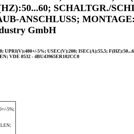
 F(HZ):50...60; SCHALTGR./SC
RAUB-ANSCHLUSS; MONTAGE:S
ndustry GmbH
RI(V):480+/-5%; USEC(V):208; ISEC(A):55,5; F(HZ):50...
 VDE 0532 - 4BU43965ER102CC0
+/-5%;
LEN;