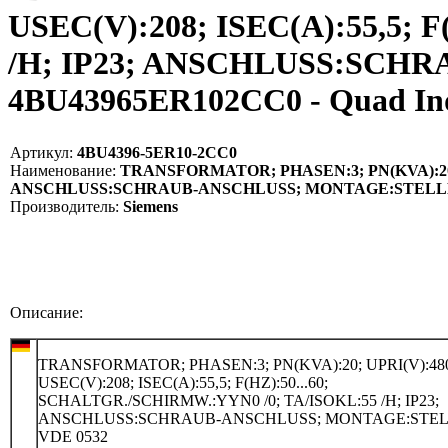
USEC(V):208; ISEC(A):55,5;
/H; IP23; ANSCHLUSS:SCH
4BU43965ER102CC0 - Quad I
Артикул:
4BU4396-5ER10-2CC0
Наименование:
TRANSFORMATOR; PHASEN:3; PN(KVA):20; UP
ANSCHLUSS:SCHRAUB-ANSCHLUSS; MONTAGE:STELLEN;
Производитель:
Siemens
Описание:
TRANSFORMATOR; PHASEN:3; PN(KVA):20; UPRI(V):480
USEC(V):208; ISEC(A):55,5; F(HZ):50...60;
SCHALTGR./SCHIRMW.:YYN0 /0; TA/ISOKL:55 /H; IP23;
ANSCHLUSS:SCHRAUB-ANSCHLUSS; MONTAGE:STEL
VDE 0532