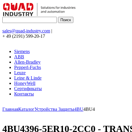
sales@quad-industry.com
|
+ 49 (2191) 599-20-17
Siemens
ABB
Allen-Bradley
Pepperl-Fuchs
Leuze
Leine & Linde
HoneyWell
Сертификаты
Контакты
Главная
Каталог
Устройства Защиты
4BU
4BU4
4BU4396-5ER10-2CC0 - TRAN