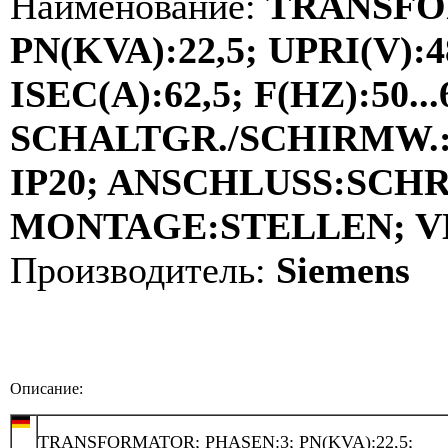
Наименование:
TRANSFO
PN(KVA):22,5; UPRI(V):4
ISEC(A):62,5; F(HZ):50...
SCHALTGR./SCHIRMW.:Y
IP20; ANSCHLUSS:SCH
MONTAGE:STELLEN; VDE
Производитель:
Siemens
Описание:
TRANSFORMATOR; PHASEN:3; PN(KVA):22,5;