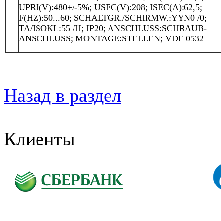
UPRI(V):480+/-5%; USEC(V):208; ISEC(A):62,5;
F(HZ):50...60; SCHALTGR./SCHIRMW.:YYN0 /0;
TA/ISOKL:55 /H; IP20; ANSCHLUSS:SCHRAUB-
ANSCHLUSS; MONTAGE:STELLEN; VDE 0532
Назад в раздел
Клиенты