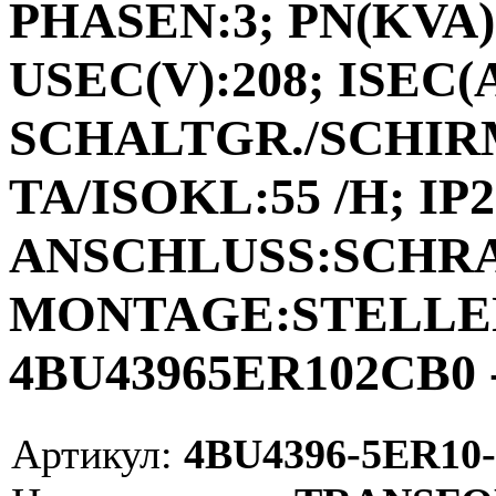
PHASEN:3; PN(KVA):
USEC(V):208; ISEC(A)
SCHALTGR./SCHIRM
TA/ISOKL:55 /H; IP2
ANSCHLUSS:SCHR
MONTAGE:STELLEN;
4BU43965ER102CB0 -
Артикул:
4BU4396-5ER10