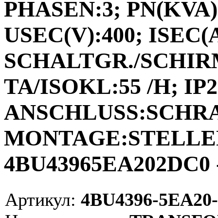
PHASEN:3; PN(KVA):
USEC(V):400; ISEC(A)
SCHALTGR./SCHIRM
TA/ISOKL:55 /H; IP2
ANSCHLUSS:SCHR
MONTAGE:STELLEN;
4BU43965EA202DC0 
Артикул:
4BU4396-5EA20