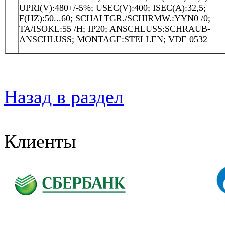
UPRI(V):480+/-5%; USEC(V):400; ISEC(A):32,5;
F(HZ):50...60; SCHALTGR./SCHIRMW.:YYN0 /0;
TA/ISOKL:55 /H; IP20; ANSCHLUSS:SCHRAUB-
ANSCHLUSS; MONTAGE:STELLEN; VDE 0532
Назад в раздел
Клиенты