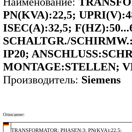
Наименование:
TRANSFO
PN(KVA):22,5; UPRI(V):4
ISEC(A):32,5; F(HZ):50...
SCHALTGR./SCHIRMW.:Y
IP20; ANSCHLUSS:SCH
MONTAGE:STELLEN; VDE
Производитель:
Siemens
Описание:
TRANSFORMATOR; PHASEN:3; PN(KVA):22,5;