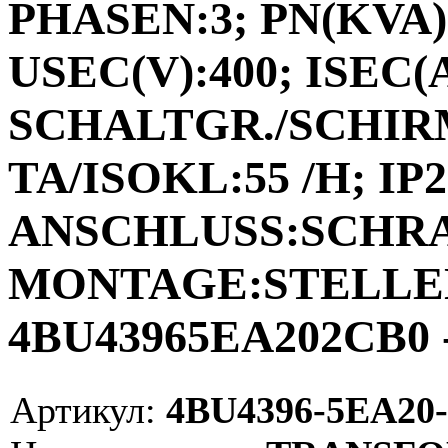
PHASEN:3; PN(KVA):
USEC(V):400; ISEC(A)
SCHALTGR./SCHIRM
TA/ISOKL:55 /H; IP2
ANSCHLUSS:SCHR
MONTAGE:STELLEN;
4BU43965EA202CB0 -
Артикул:
4BU4396-5EA20