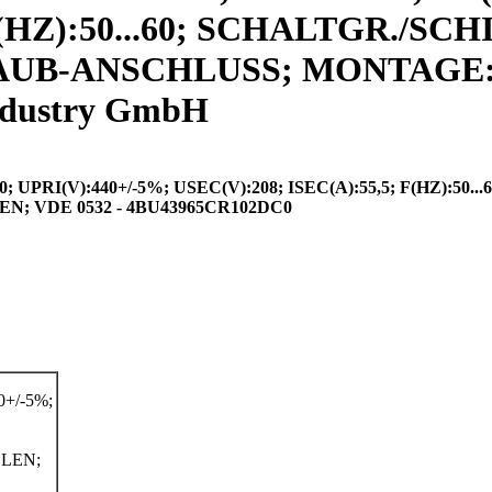
 F(HZ):50...60; SCHALTGR./SC
RAUB-ANSCHLUSS; MONTAGE:S
ndustry GmbH
RI(V):440+/-5%; USEC(V):208; ISEC(A):55,5; F(HZ):50...
 VDE 0532 - 4BU43965CR102DC0
+/-5%;
LEN;