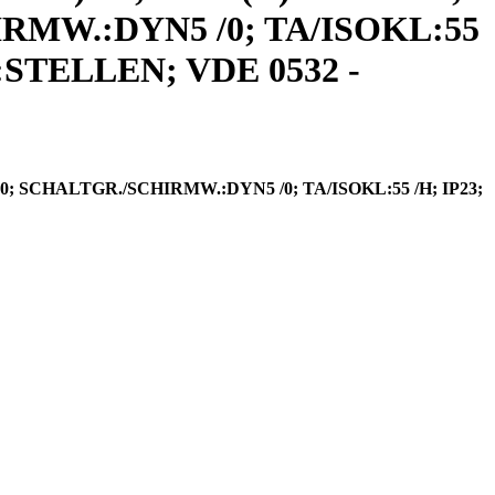
HIRMW.:DYN5 /0; TA/ISOKL:55
TELLEN; VDE 0532 -
60; SCHALTGR./SCHIRMW.:DYN5 /0; TA/ISOKL:55 /H; IP23;