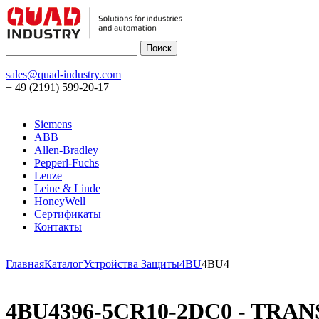
sales@quad-industry.com
|
+ 49 (2191) 599-20-17
Siemens
ABB
Allen-Bradley
Pepperl-Fuchs
Leuze
Leine & Linde
HoneyWell
Сертификаты
Контакты
Главная
Каталог
Устройства Защиты
4BU
4BU4
4BU4396-5CR10-2DC0 - TRAN