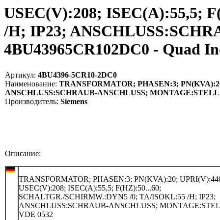
USEC(V):208; ISEC(A):55,5;
/H; IP23; ANSCHLUSS:SCH
4BU43965CR102DC0 - Quad I
Артикул:
4BU4396-5CR10-2DC0
Наименование:
TRANSFORMATOR; PHASEN:3; PN(KVA):20; UP
ANSCHLUSS:SCHRAUB-ANSCHLUSS; MONTAGE:STELLEN;
Производитель:
Siemens
Описание:
TRANSFORMATOR; PHASEN:3; PN(KVA):20; UPRI(V):440
USEC(V):208; ISEC(A):55,5; F(HZ):50...60;
SCHALTGR./SCHIRMW.:DYN5 /0; TA/ISOKL:55 /H; IP23;
ANSCHLUSS:SCHRAUB-ANSCHLUSS; MONTAGE:STEL
VDE 0532