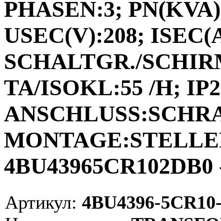
PHASEN:3; PN(KVA):
USEC(V):208; ISEC(A)
SCHALTGR./SCHIRM
TA/ISOKL:55 /H; IP2
ANSCHLUSS:SCHR
MONTAGE:STELLEN;
4BU43965CR102DB0 
Артикул:
4BU4396-5CR10