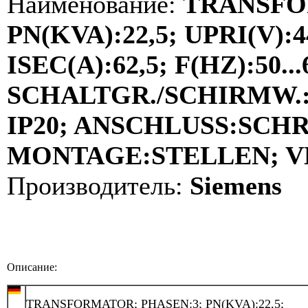
Наименование:
TRANSFO
PN(KVA):22,5; UPRI(V):4
ISEC(A):62,5; F(HZ):50...
SCHALTGR./SCHIRMW.:D
IP20; ANSCHLUSS:SCH
MONTAGE:STELLEN; VDE
Производитель:
Siemens
Описание:
TRANSFORMATOR; PHASEN:3; PN(KVA):22,5;