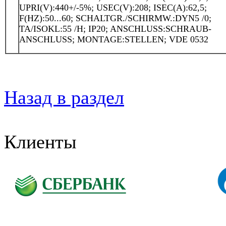
UPRI(V):440+/-5%; USEC(V):208; ISEC(A):62,5;
F(HZ):50...60; SCHALTGR./SCHIRMW.:DYN5 /0;
TA/ISOKL:55 /H; IP20; ANSCHLUSS:SCHRAUB-
ANSCHLUSS; MONTAGE:STELLEN; VDE 0532
Назад в раздел
Клиенты