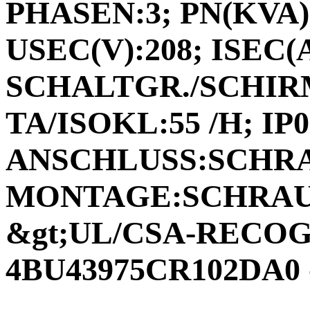
PHASEN:3; PN(KVA):
USEC(V):208; ISEC(A)
SCHALTGR./SCHIRM
TA/ISOKL:55 /H; IP0
ANSCHLUSS:SCHR
MONTAGE:SCHRAUB
&gt;UL/CSA-RECOGN
4BU43975CR102DA0 