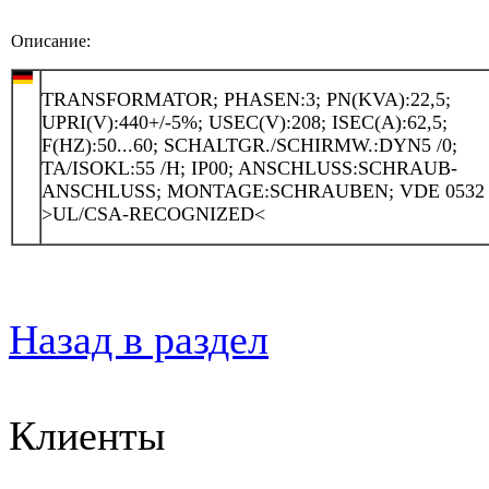
Описание:
TRANSFORMATOR; PHASEN:3; PN(KVA):22,5;
UPRI(V):440+/-5%; USEC(V):208; ISEC(A):62,5;
F(HZ):50...60; SCHALTGR./SCHIRMW.:DYN5 /0;
TA/ISOKL:55 /H; IP00; ANSCHLUSS:SCHRAUB-
ANSCHLUSS; MONTAGE:SCHRAUBEN; VDE 0532
>UL/CSA-RECOGNIZED<
Назад в раздел
Клиенты