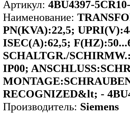
Артикул:
4BU4397-5CR10
Наименование:
TRANSFO
PN(KVA):22,5; UPRI(V):4
ISEC(A):62,5; F(HZ):50...
SCHALTGR./SCHIRMW.:D
IP00; ANSCHLUSS:SCH
MONTAGE:SCHRAUBEN; 
RECOGNIZED&lt; - 4BU
Производитель:
Siemens