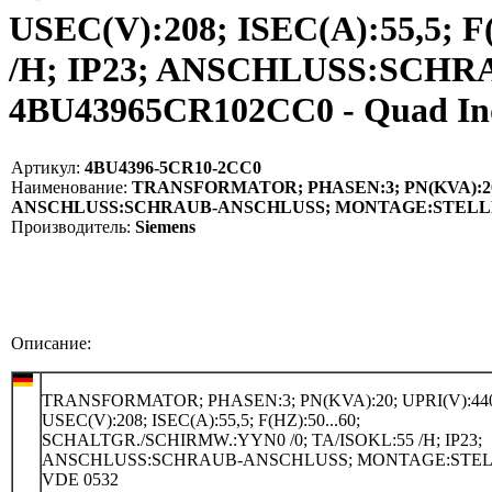
USEC(V):208; ISEC(A):55,5;
/H; IP23; ANSCHLUSS:SCH
4BU43965CR102CC0 - Quad I
Артикул:
4BU4396-5CR10-2CC0
Наименование:
TRANSFORMATOR; PHASEN:3; PN(KVA):20; UP
ANSCHLUSS:SCHRAUB-ANSCHLUSS; MONTAGE:STELLEN;
Производитель:
Siemens
Описание:
TRANSFORMATOR; PHASEN:3; PN(KVA):20; UPRI(V):440
USEC(V):208; ISEC(A):55,5; F(HZ):50...60;
SCHALTGR./SCHIRMW.:YYN0 /0; TA/ISOKL:55 /H; IP23;
ANSCHLUSS:SCHRAUB-ANSCHLUSS; MONTAGE:STEL
VDE 0532