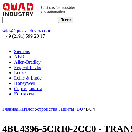
sales@quad-industry.com
|
+ 49 (2191) 599-20-17
Siemens
ABB
Allen-Bradley
Pepperl-Fuchs
Leuze
Leine & Linde
HoneyWell
Сертификаты
Контакты
Главная
Каталог
Устройства Защиты
4BU
4BU4
4BU4396-5CR10-2CC0 - TRAN