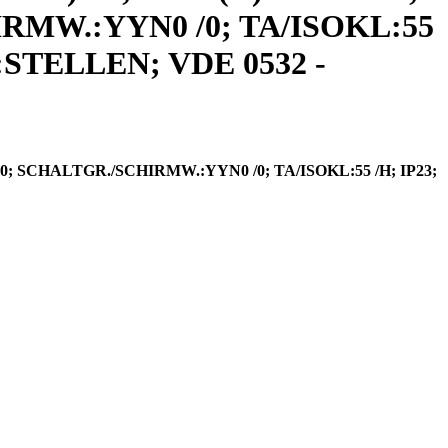
HIRMW.:YYN0 /0; TA/ISOKL:55
TELLEN; VDE 0532 -
60; SCHALTGR./SCHIRMW.:YYN0 /0; TA/ISOKL:55 /H; IP23;