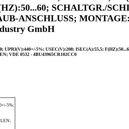
 F(HZ):50...60; SCHALTGR./SC
RAUB-ANSCHLUSS; MONTAGE:S
ndustry GmbH
RI(V):440+/-5%; USEC(V):208; ISEC(A):55,5; F(HZ):50...
 VDE 0532 - 4BU43965CR102CC0
+/-5%;
LEN;