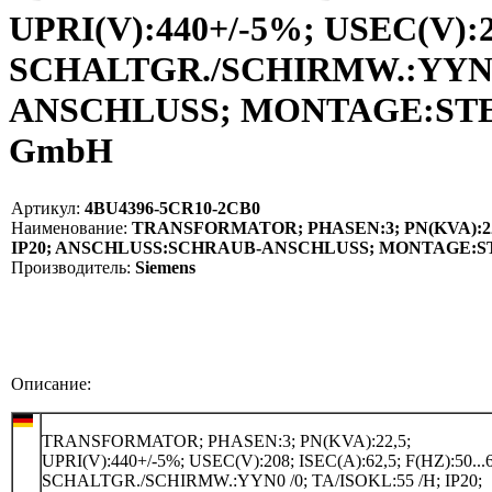
UPRI(V):440+/-5%; USEC(V):20
SCHALTGR./SCHIRMW.:YYN0 
ANSCHLUSS; MONTAGE:STELLE
GmbH
Артикул:
4BU4396-5CR10-2CB0
Наименование:
TRANSFORMATOR; PHASEN:3; PN(KVA):22,5; 
IP20; ANSCHLUSS:SCHRAUB-ANSCHLUSS; MONTAGE:STE
Производитель:
Siemens
Описание:
TRANSFORMATOR; PHASEN:3; PN(KVA):22,5;
UPRI(V):440+/-5%; USEC(V):208; ISEC(A):62,5; F(HZ):50...6
SCHALTGR./SCHIRMW.:YYN0 /0; TA/ISOKL:55 /H; IP20;