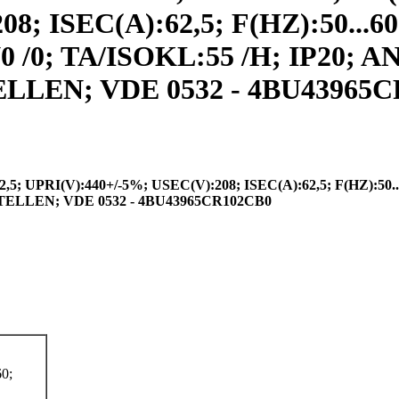
8; ISEC(A):62,5; F(HZ):50...60
/0; TA/ISOKL:55 /H; IP20;
N; VDE 0532 - 4BU43965CR1
UPRI(V):440+/-5%; USEC(V):208; ISEC(A):62,5; F(HZ):50.
LLEN; VDE 0532 - 4BU43965CR102CB0
0;