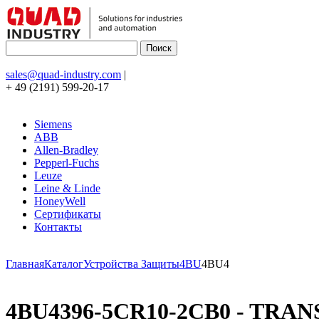
sales@quad-industry.com
|
+ 49 (2191) 599-20-17
Siemens
ABB
Allen-Bradley
Pepperl-Fuchs
Leuze
Leine & Linde
HoneyWell
Сертификаты
Контакты
Главная
Каталог
Устройства Защиты
4BU
4BU4
4BU4396-5CR10-2CB0 - TRA