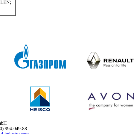
LEN;
mbH
 994-049-88
d-industry.com