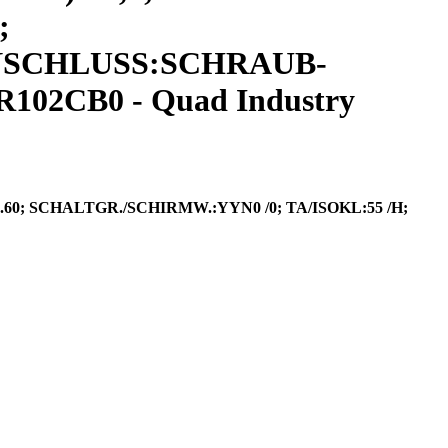
;
 ANSCHLUSS:SCHRAUB-
02CB0 - Quad Industry
..60; SCHALTGR./SCHIRMW.:YYN0 /0; TA/ISOKL:55 /H;