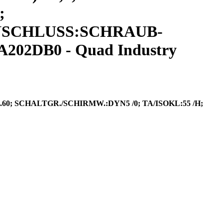
;
 ANSCHLUSS:SCHRAUB-
02DB0 - Quad Industry
..60; SCHALTGR./SCHIRMW.:DYN5 /0; TA/ISOKL:55 /H;