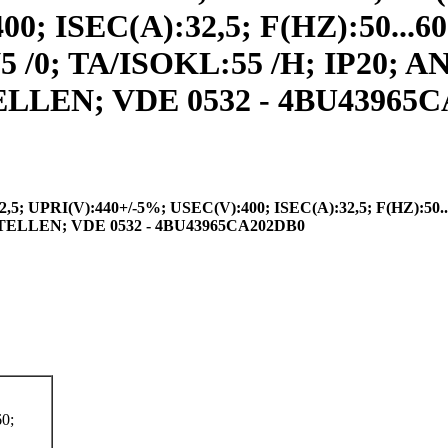
0; ISEC(A):32,5; F(HZ):50...60
/0; TA/ISOKL:55 /H; IP20;
N; VDE 0532 - 4BU43965CA2
UPRI(V):440+/-5%; USEC(V):400; ISEC(A):32,5; F(HZ):50.
LLEN; VDE 0532 - 4BU43965CA202DB0
0;