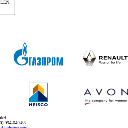
LEN;
mbH
 994-049-88
d-industry.com