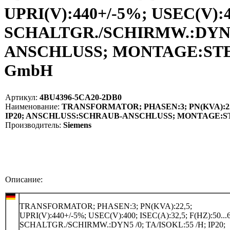
UPRI(V):440+/-5%; USEC(V):40
SCHALTGR./SCHIRMW.:DYN5 
ANSCHLUSS; MONTAGE:STELLE
GmbH
Артикул:
4BU4396-5CA20-2DB0
Наименование:
TRANSFORMATOR; PHASEN:3; PN(KVA):22,5; 
IP20; ANSCHLUSS:SCHRAUB-ANSCHLUSS; MONTAGE:STE
Производитель:
Siemens
Описание:
TRANSFORMATOR; PHASEN:3; PN(KVA):22,5;
UPRI(V):440+/-5%; USEC(V):400; ISEC(A):32,5; F(HZ):50...6
SCHALTGR./SCHIRMW.:DYN5 /0; TA/ISOKL:55 /H; IP20;