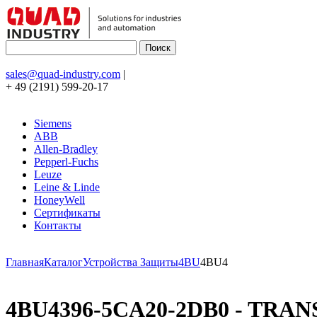
sales@quad-industry.com
|
+ 49 (2191) 599-20-17
Siemens
ABB
Allen-Bradley
Pepperl-Fuchs
Leuze
Leine & Linde
HoneyWell
Сертификаты
Контакты
Главная
Каталог
Устройства Защиты
4BU
4BU4
4BU4396-5CA20-2DB0 - TRA