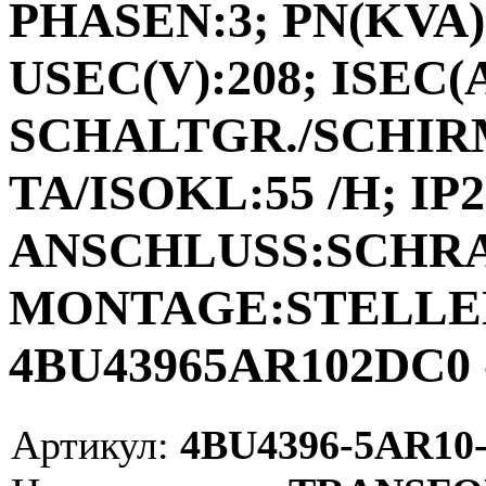
PHASEN:3; PN(KVA):
USEC(V):208; ISEC(A)
SCHALTGR./SCHIRM
TA/ISOKL:55 /H; IP2
ANSCHLUSS:SCHR
MONTAGE:STELLEN;
4BU43965AR102DC0 
Артикул:
4BU4396-5AR10