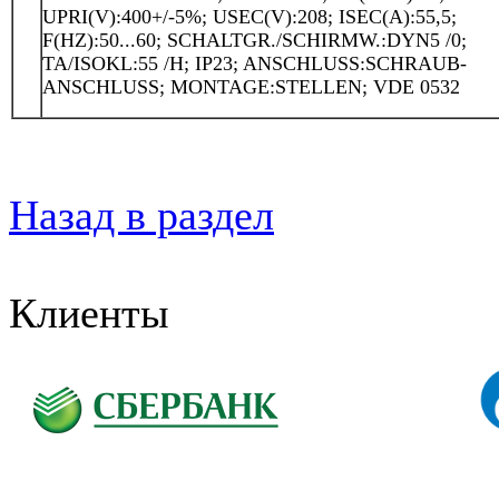
UPRI(V):400+/-5%; USEC(V):208; ISEC(A):55,5;
F(HZ):50...60; SCHALTGR./SCHIRMW.:DYN5 /0;
TA/ISOKL:55 /H; IP23; ANSCHLUSS:SCHRAUB-
ANSCHLUSS; MONTAGE:STELLEN; VDE 0532
Назад в раздел
Клиенты