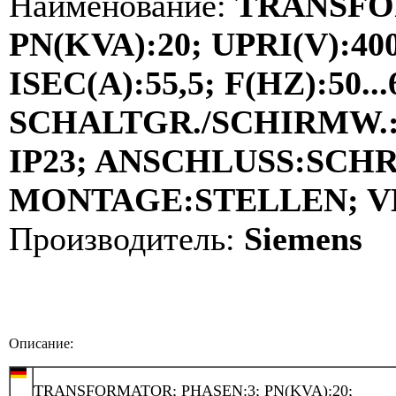
Наименование:
TRANSFO
PN(KVA):20; UPRI(V):40
ISEC(A):55,5; F(HZ):50...
SCHALTGR./SCHIRMW.:D
IP23; ANSCHLUSS:SCH
MONTAGE:STELLEN; VDE
Производитель:
Siemens
Описание:
TRANSFORMATOR; PHASEN:3; PN(KVA):20;