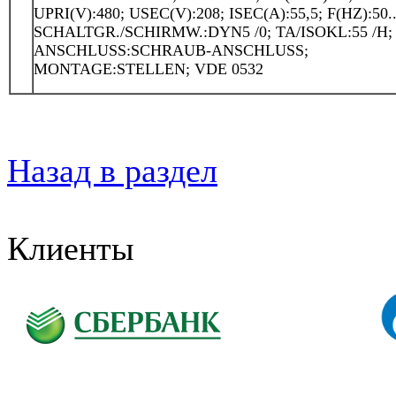
UPRI(V):480; USEC(V):208; ISEC(A):55,5; F(HZ):50..
SCHALTGR./SCHIRMW.:DYN5 /0; TA/ISOKL:55 /H; 
ANSCHLUSS:SCHRAUB-ANSCHLUSS;
MONTAGE:STELLEN; VDE 0532
Назад в раздел
Клиенты