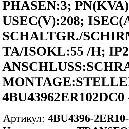
PHASEN:3; PN(KVA):
USEC(V):208; ISEC(A)
SCHALTGR./SCHIRM
TA/ISOKL:55 /H; IP2
ANSCHLUSS:SCHR
MONTAGE:STELLEN;
4BU43962ER102DC0 
Артикул:
4BU4396-2ER10