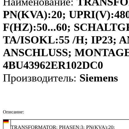
Наименование:
TRANSFO
PN(KVA):20; UPRI(V):480
F(HZ):50...60; SCHALT
TA/ISOKL:55 /H; IP23
ANSCHLUSS; MONTAGE:
4BU43962ER102DC0
Производитель:
Siemens
Описание:
TRANSFORMATOR; PHASEN:3; PN(KVA):20;