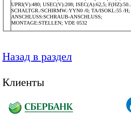
UPRI(V):480; USEC(V):208; ISEC(A):62,5; F(HZ):50..
SCHALTGR./SCHIRMW.:YYN0 /0; TA/ISOKL:55 /H; 
ANSCHLUSS:SCHRAUB-ANSCHLUSS;
MONTAGE:STELLEN; VDE 0532
Назад в раздел
Клиенты