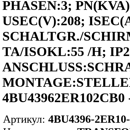
PHASEN:3; PN(KVA):
USEC(V):208; ISEC(A)
SCHALTGR./SCHIRM
TA/ISOKL:55 /H; IP2
ANSCHLUSS:SCHR
MONTAGE:STELLEN;
4BU43962ER102CB0 -
Артикул:
4BU4396-2ER10