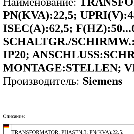
Наименование:
TRANSFO
PN(KVA):22,5; UPRI(V):4
ISEC(A):62,5; F(HZ):50...
SCHALTGR./SCHIRMW.:Y
IP20; ANSCHLUSS:SCH
MONTAGE:STELLEN; VDE
Производитель:
Siemens
Описание:
TRANSFORMATOR; PHASEN:3; PN(KVA):22,5;