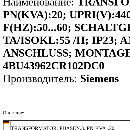
Наименование:
TRANSFO
PN(KVA):20; UPRI(V):440
F(HZ):50...60; SCHALT
TA/ISOKL:55 /H; IP23
ANSCHLUSS; MONTAGE:
4BU43962CR102DC0
Производитель:
Siemens
Описание:
TRANSFORMATOR; PHASEN:3; PN(KVA):20;