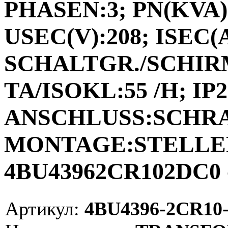
PHASEN:3; PN(KVA):
USEC(V):208; ISEC(A)
SCHALTGR./SCHIRM
TA/ISOKL:55 /H; IP2
ANSCHLUSS:SCHR
MONTAGE:STELLEN;
4BU43962CR102DC0 
Артикул:
4BU4396-2CR10