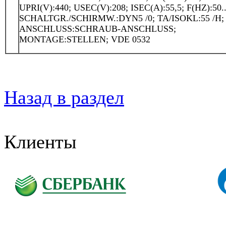
UPRI(V):440; USEC(V):208; ISEC(A):55,5; F(HZ):50..
SCHALTGR./SCHIRMW.:DYN5 /0; TA/ISOKL:55 /H; 
ANSCHLUSS:SCHRAUB-ANSCHLUSS;
MONTAGE:STELLEN; VDE 0532
Назад в раздел
Клиенты