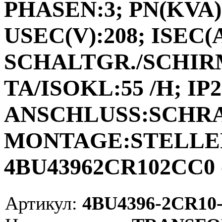
PHASEN:3; PN(KVA):
USEC(V):208; ISEC(A)
SCHALTGR./SCHIRM
TA/ISOKL:55 /H; IP2
ANSCHLUSS:SCHR
MONTAGE:STELLEN;
4BU43962CR102CC0 
Артикул:
4BU4396-2CR10