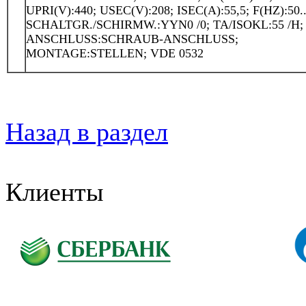
UPRI(V):440; USEC(V):208; ISEC(A):55,5; F(HZ):50..
SCHALTGR./SCHIRMW.:YYN0 /0; TA/ISOKL:55 /H; 
ANSCHLUSS:SCHRAUB-ANSCHLUSS;
MONTAGE:STELLEN; VDE 0532
Назад в раздел
Клиенты