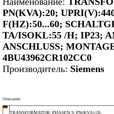
Наименование:
TRANSFO
PN(KVA):20; UPRI(V):440
F(HZ):50...60; SCHALT
TA/ISOKL:55 /H; IP23
ANSCHLUSS; MONTAGE:
4BU43962CR102CC0
Производитель:
Siemens
Описание:
TRANSFORMATOR; PHASEN:3; PN(KVA):20;