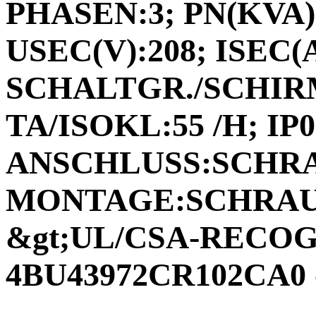
PHASEN:3; PN(KVA):
USEC(V):208; ISEC(A)
SCHALTGR./SCHIRM
TA/ISOKL:55 /H; IP0
ANSCHLUSS:SCHR
MONTAGE:SCHRAUB
&gt;UL/CSA-RECOGN
4BU43972CR102CA0 