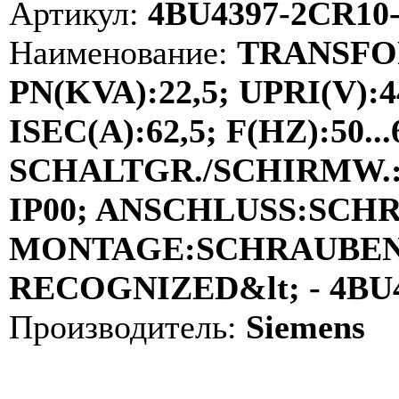
Артикул:
4BU4397-2CR10
Наименование:
TRANSFO
PN(KVA):22,5; UPRI(V):4
ISEC(A):62,5; F(HZ):50...
SCHALTGR./SCHIRMW.:Y
IP00; ANSCHLUSS:SCH
MONTAGE:SCHRAUBEN; 
RECOGNIZED&lt; - 4BU
Производитель:
Siemens