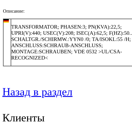
Описание:
TRANSFORMATOR; PHASEN:3; PN(KVA):22,5;
UPRI(V):440; USEC(V):208; ISEC(A):62,5; F(HZ):50..
SCHALTGR./SCHIRMW.:YYN0 /0; TA/ISOKL:55 /H; 
ANSCHLUSS:SCHRAUB-ANSCHLUSS;
MONTAGE:SCHRAUBEN; VDE 0532 >UL/CSA-
RECOGNIZED<
Назад в раздел
Клиенты